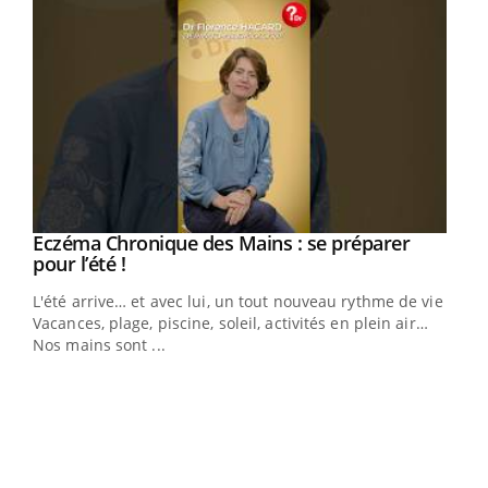
Eczéma Chronique des Mains : se préparer
Youtube
Youtube
pour l’été !
L'été arrive… et avec lui, un tout nouveau rythme de vie !
Vacances, plage, piscine, soleil, activités en plein air…
Nos mains sont ...
Dia
You
Le 
pers