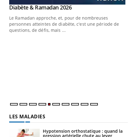
Youtube
Diabète & Ramadan 2026
Youtube
Le Ramadan approche, et, pour de nombreuses
personnes atteintes de diabète, c'est une période de
questions, de défis, mais ...
Un « jumeau numérique » pour faciliter l’accès
COU
Youtube
You
Youtube
à la médecine préventive
Coup
Un établissement lié à un groupe mutualiste innove en
vous
matière de bilan de santé : l'utilisation d'un « jumeau
épis
numérique » permet ...
LES MALADIES
Hypotension orthostatique : quand la
pression artérielle chute au lever