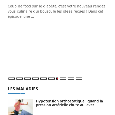
Coup de food sur le diabète, c'est votre nouveau rendez-
vous culinaire qui bouscule les idées reçues ! Dans cet
épisode, une ...
Yout
Quand l’entreprise mise sur le bien être global
Ecz
Youtube
You
(3/3
Dans
vous
quot
LES MALADIES
Hypotension orthostatique : quand la
pression artérielle chute au lever