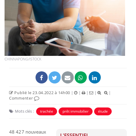
CHINNAPONG/ISTOCK
Publié le 23.04.2022 à 14h00
|
|
|
|
|
Commenter
Mots clés :
trachée
prêt immobilier
étude
48 427 nouveaux
L'ESSENTIEL