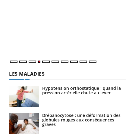
Dia
You
Le 
pers
ques
LES MALADIES
Hypotension orthostatique : quand la
pression artérielle chute au lever
Drépanocytose : une déformation des
globules rouges aux conséquences
graves