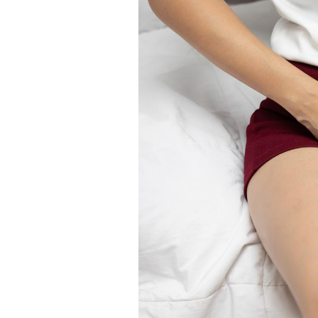
VIH : la fin du comprimé
tous les jours se profile-t-
elle enfin ?
Pourquoi votre ventre
gâche-t-il les premiers
jours de vos vacances ?
Fortes chaleurs :
pourquoi le risque de
noyade grimpe-t-il ?