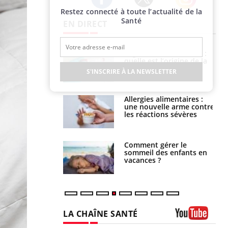
Restez connecté à toute l’actualité de la
Twitter
Facebook
Instagram
Santé
EN DIRECT
phone nuit-il à
Légionellose en Suisse :
tissage de la
quelle est l’origine de la
?
contamination ?
S'INSCRIRE À LA NEWSLETTER
par une tique en
Allergies alimentaires :
, elle reste dans
une nouvelle arme contre
 pendant 42 jours
les réactions sévères
par un
Comment gérer le
a, une petite fille
sommeil des enfants en
e grâce à un
vacances ?
essentiel
LA CHAÎNE SANTÉ
Youtube