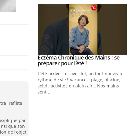
ale : et si on
Eczéma Chronique des Mains : se
Youtube
ube
Youtube
préparer pour l’été !
e diabète de type 2
L'été arrive… et avec lui, un tout nouveau
çues chez les
rythme de vie ! Vacances, plage, piscine,
ez les soignants.
soleil, activités en plein air… Nos mains
sont ...
Di
You
tral reflète
Le 
nom
dia
'explique par
ainsi que son
défi
ion de l’objet