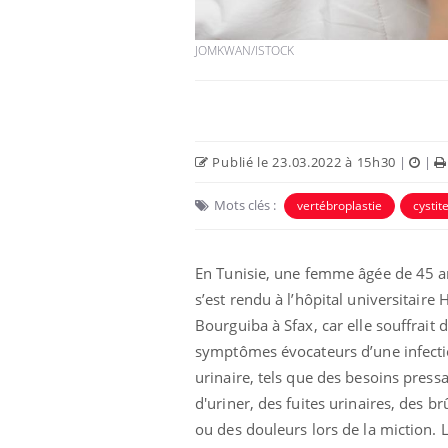
JOMKWAN/ISTOCK
Publié le 23.03.2022 à 15h30
|
|
Eczéma Chronique des Mains :
Car
Youtube
You
Youtube
Mots clés :
expliquer ma maladie
pré
vertébroplastie
cystit
Il y a des sujets qui sont faciles à aborder...
Fati
d'autres non ! D'un côté, poser des
mêm
En Tunisie, une femme âgée de 45 a
questions sur la maladie d'un proche c'est
care
s’est rendu à l’hôpital universitaire 
montrer ...
...
Bourguiba à Sfax, car elle souffrait 
symptômes évocateurs d’une infect
urinaire, tels que des besoins press
d'uriner, des fuites urinaires, des br
ou des douleurs lors de la miction. 