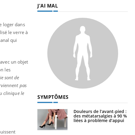
J'AI MAL
e loger dans
lisé le verre à
canal qui
 avec un objet
on les
ie sont de
arviennent pas
u clinique le
SYMPTÔMES
Douleurs de l’avant-pied :
des métatarsalgies à 90 %
liées à problème d’appui
puissent