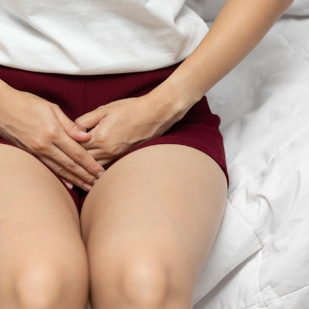
Le Viagra pourrait-il
Le smart
freiner la propagation du
l'appren
cancer ?
lecture 
Pourquoi manger moins
Mordue 
de protéines pourrait
vacances
finalement être bénéfique
le coma
Grossesse et chaleur : ce
Mordue 
que dit la science
barracud
secouru
réflexe 