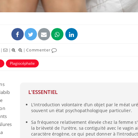
|
|
|
Commenter
ence en fer : comprendre pour
Insuline & Charge ment
tube
Youtube
Youtube
Yout
venir
osait en parler??
e
Plagiocéphalie
gue, irritabilité, brouillard mental ou
En 2026, l'insuline dans l
e alopécie… Les symptômes de la
reste entourée d'idées re
ns
nce en fer sont multiples ce qui la rend
patients comme parfois ch
L'ESSENTIEL
Habib
de
L'introduction volontaire d’un objet par le méat uré
ion
souvent un état psychopathologique particulier.
ants
Sa fréquence relativement élevée chez la femme s
ûlures
la brièveté de l'urètre, sa contiguïté avec le vagin 
La
caractère érogène, ce qui peut donner à l’introduct