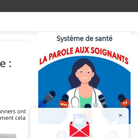
e :
anners ont
mment cela
Publicité