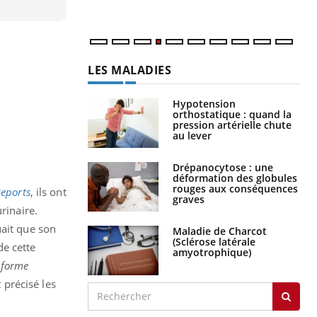
LES MALADIES
Hypotension
orthostatique : quand la
pression artérielle chute
au lever
Drépanocytose : une
déformation des globules
rouges aux conséquences
Reports
, ils ont
graves
rinaire.
uait que son
Maladie de Charcot
(Sclérose latérale
de cette
amyotrophique)
 forme
 précisé les