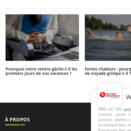
S
Pourquoi votre ventre gâche-t-il les
Fortes chaleurs : pourq
premiers jours de vos vacances ?
de noyade grimpe-t-il 
W
With our 225
par
(cookies, pixels 
À PROPOS
NEWSLETT
partners, whether c
or obtained later, i
Processing this da