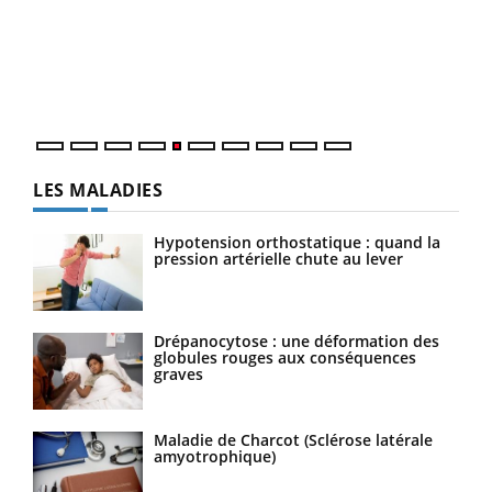
Coup
vous
épis
LES MALADIES
Hypotension orthostatique : quand la
pression artérielle chute au lever
Drépanocytose : une déformation des
globules rouges aux conséquences
graves
Maladie de Charcot (Sclérose latérale
amyotrophique)