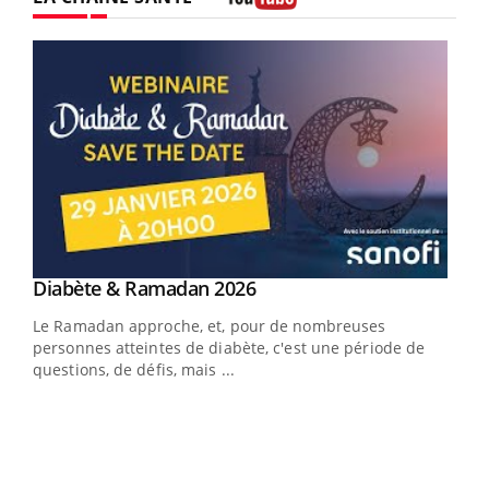
Youtube
Youtube
Diabète & Ramadan 2026
Un « jumeau numérique » pour faciliter l’accès
Youtube
Youtube
Youtube
à la médecine préventive
Le Ramadan approche, et, pour de nombreuses
Un établissement lié à un groupe mutualiste innove en
personnes atteintes de diabète, c'est une période de
matière de bilan de santé : l'utilisation d'un « jumeau
questions, de défis, mais ...
numérique » permet ...
COU
You