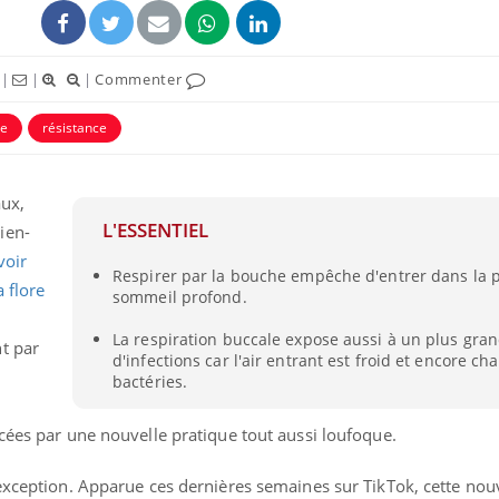
|
|
|
Commenter
de
résistance
aux,
L'ESSENTIEL
ien-
voir
Respirer par la bouche empêche d'entrer dans la 
 flore
sommeil profond.
La respiration buccale expose aussi à un plus gr
t par
d'infections car l'air entrant est froid et encore ch
bactéries.
cées par une nouvelle pratique tout aussi loufoque.
exception. Apparue ces dernières semaines sur TikTok, cette nou