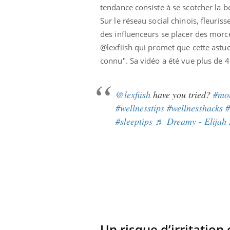
tendance consiste à se scotcher la b
Sur le réseau social chinois, fleuriss
des influenceurs se placer des morce
@lexfiish qui promet que cette astu
connu". Sa vidéo a été vue plus de 4 
@lexfiish
have you tried?
#mo
#wellnesstips
#wellnesshacks
#
#sleeptips
♬ Dreamy - Elijah 
Youtube
ue » pour
COUP DE FOOD sur le diabète
Qua
Youtube
You
médecine
êtr
Coup de food sur le diabète, c'est votre
"Les
nouveau rendez-vous culinaire qui
 groupe
qual
bouscule les idées reçues ! Dans cet
Un risque d’irritation 