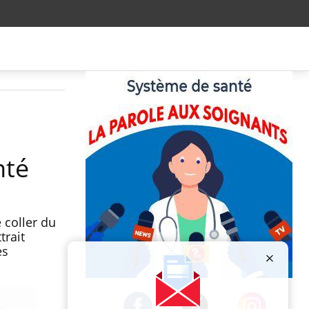
nté
 coller du
trait
es
Publicité