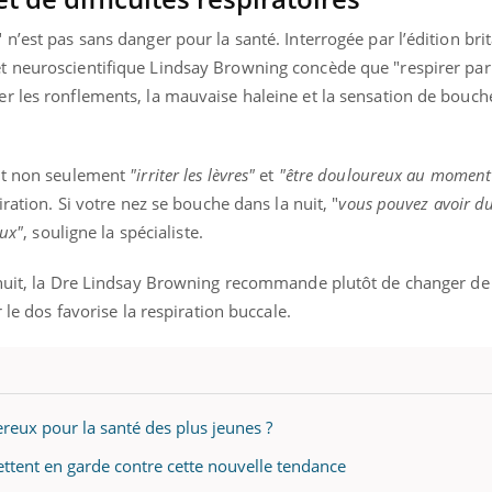
teur reçoivent Régis Blugeon, DRH et
comment protéger vos ma
cteur ...
et éviter les ...
n’est pas sans danger pour la santé. Interrogée par l’édition br
et neuroscientifique Lindsay Browning concède que "respirer par
r les ronflements, la mauvaise haleine et la sensation de bouch
eut non seulement
"irriter les lèvres"
et
"être douloureux au moment 
iration. Si votre nez se bouche dans la nuit, "
vous pouvez avoir d
eux"
, souligne la spécialiste.
 nuit, la Dre Lindsay Browning recommande plutôt de changer de
 le dos favorise la respiration buccale.
ereux pour la santé des plus jeunes ?
ettent en garde contre cette nouvelle tendance