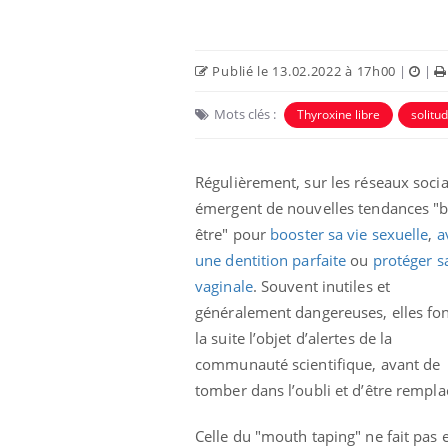
Publié le 13.02.2022 à 17h00
|
|
Mots clés :
Thyroxine libre
solitu
Régulièrement, sur les réseaux soci
émergent de nouvelles tendances "b
être" pour
booster sa vie sexuelle
,
a
une dentition parfaite
ou
protéger sa
vaginale
. Souvent inutiles et
généralement dangereuses, elles fon
la suite l’objet d’alertes de la
communauté scientifique, avant de
tomber dans l’oubli et d’être rempla
Celle du "mouth taping" ne fait pas 