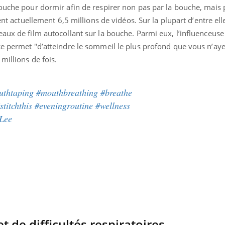
ouche pour dormir afin de respirer non pas par la bouche, mais p
ent actuellement 6,5 millions de vidéos. Sur la plupart d’entre ell
aux de film autocollant sur la bouche. Parmi eux, l’influenceuse
ce permet "d’atteindre le sommeil le plus profond que vous n’ay
millions de fois.
uthtaping
#mouthbreathing
#breathe
stitchthis
#eveningroutine
#wellness
Lee
nd l’entreprise mise sur le bien
Eczéma chronique des
tube
Youtube
Youtube
Youtu
e global
quotidien (3/3)
 rendez-vous de la santé et de la
Dans cette vidéo, le Dr In
ité de vie au travail" de Pourquoi
dermatologue à Paris, vo
et de difficultés respiratoires