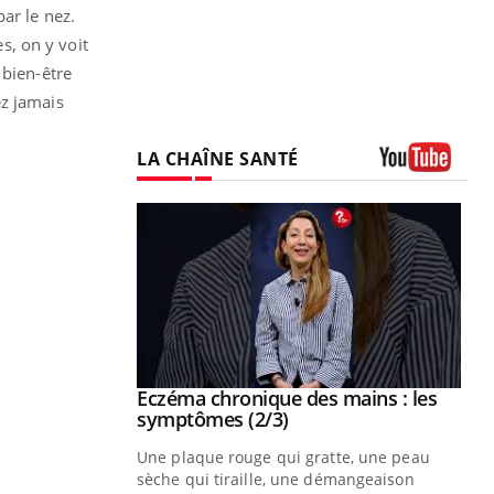
ar le nez.
es, on y voit
 bien-être
ez jamais
LA CHAÎNE SANTÉ
Youtube
 mains : au
Eczéma chronique des mains : les
Youtube
be
Youtube
symptômes (2/3)
ès Zaraa,
Une plaque rouge qui gratte, une peau
us explique
sèche qui tiraille, une démangeaison