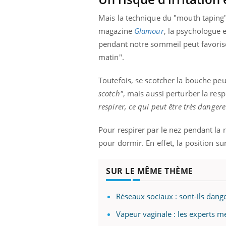
ère de bilan de
Doc
épisode, une ...
« jumeau
dire
Mais la technique du "mouth taping" 
magazine
Glamour
, la psychologue 
pendant notre sommeil peut favorise
matin".
Toutefois, se scotcher la bouche p
scotch"
, mais aussi perturber la resp
respirer, ce qui peut être très danger
Pour respirer par le nez pendant la
pour dormir. En effet, la position sur
SUR LE MÊME THÈME
Réseaux sociaux : sont-ils dang
Vapeur vaginale : les experts m