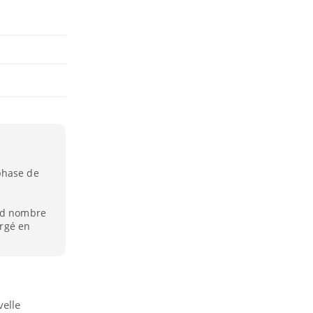
phase de
and nombre
argé en
velle