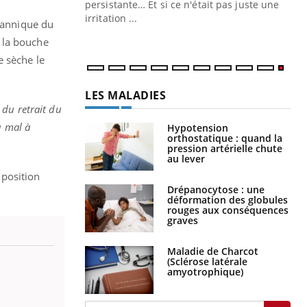
ins au quotidien
persistante… Et si ce n'était pas juste une
irritation ...
itannique du
 la bouche
e sèche le
LES MALADIES
du retrait du
u mal à
Hypotension
orthostatique : quand la
pression artérielle chute
au lever
 position
Drépanocytose : une
déformation des globules
rouges aux conséquences
graves
Maladie de Charcot
(Sclérose latérale
amyotrophique)