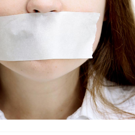
Les tro
modifien
Mon enfa
sensibl
très em
Bébés, j
quelle t
pharmac
vacance