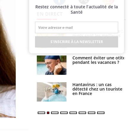
Restez connecté à toute l’actualité de la
Twitter
Facebook
Instagram
Santé
EN DIRECT
ubles du sommeil
Syndrome métabolique :
t votre cerveau !
quels sont les meilleurs
exercices physiques ?
S'INSCRIRE À LA NEWSLETTER
nt est-il trop
Comment éviter une otite
e ou simplement
pendant les vacances ?
pathique ?
eunes enfants :
Hantavirus : un cas
rousse à
détecté chez un touriste
ie pour les
en France
s ?