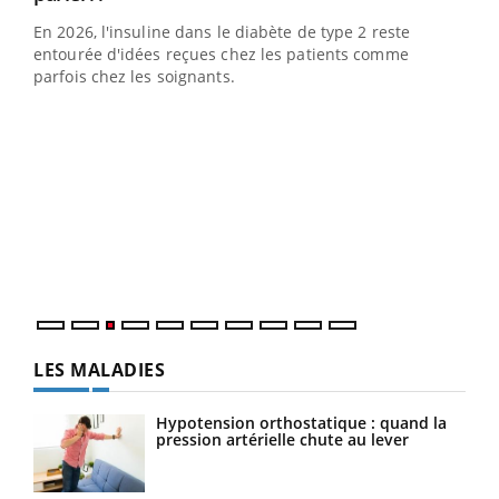
En 2026, l'insuline dans le diabète de type 2 reste
entourée d'idées reçues chez les patients comme
parfois chez les soignants.
Eczéma Chronique des Mains : se préparer
Dia
Youtube
You
Youtube
pour l’été !
Le 
pers
ques
LES MALADIES
Hypotension orthostatique : quand la
pression artérielle chute au lever