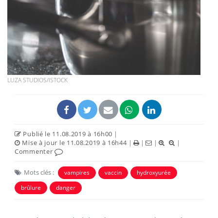
LUZA STUDIOS/ISTOCK
Publié le 11.08.2019 à 16h00
|
Mise à jour le 11.08.2019 à 16h44
|
|
|
|
Commenter
Mots clés :
vampires
vaccin
hydroxyurée
brûlure
danger