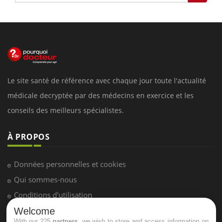
Le site santé de référence avec chaque jour toute l'actualité
médicale decryptée par des médecins en exercice et les
conseils des meilleurs spécialistes.
À PROPOS
Données personnelles et cookies
Qui sommes-nous
Conditions d'utilisation
Plan du site
Welcome
With our 225
partners
, we wish to store and access information on