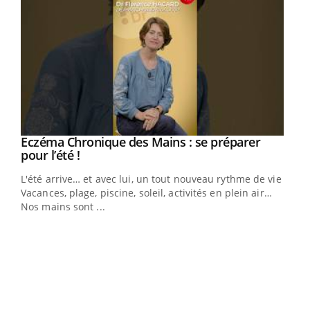
Eczéma Chronique des Mains : se préparer
Youtube
Youtube
pour l’été !
L'été arrive… et avec lui, un tout nouveau rythme de vie !
Vacances, plage, piscine, soleil, activités en plein air…
Nos mains sont ...
Dia
You
Le 
pers