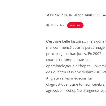
Publié le 06.02.2022 à 14h00
|
|
Mots clés :
trachée
C’est une belle histoire… mais qui a 
mal commencé pour le personnage
principal Jonathan Jones. En 2007, a
cours d’un simple examen
ophtalmologique à l'hôpital universi
Comment éviter une otite
pendant les vacances ?
de Coventry et Warwickshire (UHCW
Angleterre, les médecins lui
diagnostiquent une tumeur cérébral
Hantavirus : un cas
agressive. Il est opéré d’urgence le
détecté chez un touriste
en France