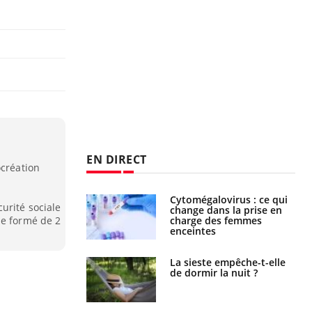
EN DIRECT
ocréation
olorectal : une
Cytomégalovirus : ce qui
urité sociale
e simple aurait
change dans la prise en
le formé de 2
la donne au Pays
charge des femmes
enceintes
unya, dengue,
La sieste empêche-t-elle
e : que se passe-
de dormir la nuit ?
s le sud de la