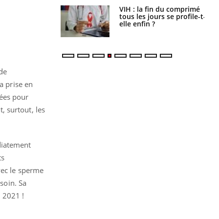
icaments GLP-1
VIH : la fin du comprimé
t-ils aussi les os
tous les jours se profile-t-
elle enfin ?
de
a prise en
nées pour
t, surtout, les
diatement
ts
vec le sperme
esoin. Sa
 2021 !