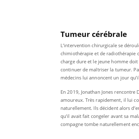
Mortalité infantile : un
rapport s’interroge sur
son taux élevé en France
Tumeur cérébrale
L’intervention chirurgicale se déro
chimiothérapie et de radiothérapie d
charge dure et le jeune homme doit 
continuer de maîtriser la tumeur.
Pa
médecins lui annoncent un jour qu’il 
En 2019, Jonathan Jones rencontre D
amoureux. Très rapidement, il lui con
naturellement. Ils décident alors d’
qu’il avait fait congeler avant sa ma
compagne tombe naturellement encei