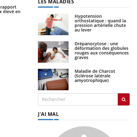
LES MALADIES
Grossesse à risque : ce jus naturel
n rapport
attire l'attention des chercheurs
x élevé en
Hypotension
orthostatique : quand la
pression artérielle chute
au lever
Drépanocytose : une
déformation des globules
rouges aux conséquences
graves
Maladie de Charcot
(Sclérose latérale
amyotrophique)
J'AI MAL