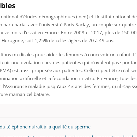
ibles
 national d’études démographiques (Ined) et l’Institut national de 
n partenariat avec l’université Paris-Saclay, un couple sur quatre
douze mois d’essai en France. Entre 2008 et 2017, plus de 150 
s l’Hexagone, soit 1,25% de celles âgées de 20 à 49 ans.
lutions médicales pour aider les femmes à concevoir un enfant. L
tenir une ovulation chez des patientes qui n'ovulent pas sponta
MA) est aussi proposée aux patientes. Celle-ci peut être réalisé
nation artificielle et la fécondation in vitro. En France, tous les
 l'Assurance maladie jusqu’aux 43 ans des femmes, qu’il s’agiss
uture maman célibataire.
on du téléphone nuirait à la qualité du sperme