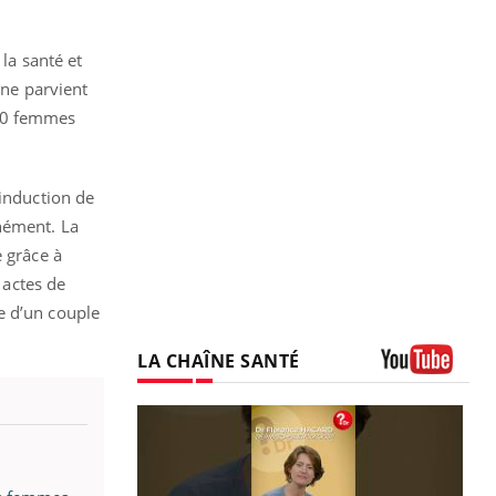
la santé et
 ne parvient
000 femmes
’induction de
nément. La
e grâce à
 actes de
e d’un couple
LA CHAÎNE SANTÉ
Youtube