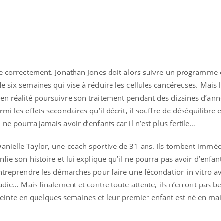
Toujours connectés :
Les méd
comment le travail
protègen
empiète de plus en plus
?
sur nos soirées
ule correctement. Jonathan Jones doit alors suivre un programme 
e six semaines qui vise à réduire les cellules cancéreuses. Mais l
en réalité poursuivre son traitement pendant des dizaines d’an
rmi les effets secondaires qu’il décrit, il souffre de déséquilibre e
ne pourra jamais avoir d’enfants car il n’est plus fertile…
anielle Taylor, une coach sportive de 31 ans. Ils tombent immé
fie son histoire et lui explique qu’il ne pourra pas avoir d’enfan
entreprendre les démarches pour faire une fécondation in vitro a
ladie… Mais finalement et contre toute attente, ils n’en ont pas b
nte en quelques semaines et leur premier enfant est né en mai