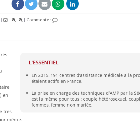
|
|
|
Commenter
très
L'ESSENTIEL
u
En 2015, 191 centres d’assistance médicale à la pr
étaient actifs en France.
taire
Grossesse à risque : ce jus
Cancer c
La prise en charge des techniques d’AMP par la Séc
naturel attire l'attention
stratégi
) en
est la même pour tous : couple hétérosexuel, coup
des chercheurs
changé 
basque
femmes, femme non mariée.
e très
Comment oublier les
Chikung
 jour même.
écrans en vacances ?
West Nil
t-il dan
France ?