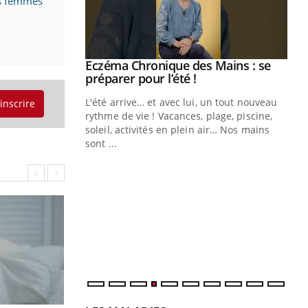
es femmes
ale : et si on
Eczéma Chronique des Mains : se
Youtube
ube
Youtube
préparer pour l’été !
e diabète de type 2
L'été arrive… et avec lui, un tout nouveau
'inscrire
çues chez les
rythme de vie ! Vacances, plage, piscine,
ez les soignants.
soleil, activités en plein air… Nos mains
sont ...
Di
You
Le 
nom
dia
défi