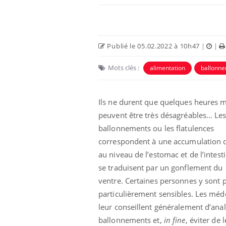
Publié le 05.02.2022 à 10h47
|
|
Mots clés :
alimentation
ballonn
Ils ne durent que quelques heures 
peuvent être très désagréables… Le
ballonnements ou les flatulences
correspondent à une accumulation 
us : un cas
Comment oublier les
chez un touriste
écrans en vacances ?
au niveau de l’estomac et de l’intest
e
se traduisent par un gonflement du
ventre. Certaines personnes y sont 
 infantile : un
Toujours connectés :
particulièrement sensibles. Les méd
s’interroge sur
comment le travail
 élevé en France
empiète de plus en plus
leur conseillent généralement d’ana
sur nos soirées
ballonnements et,
in fine
, éviter de 