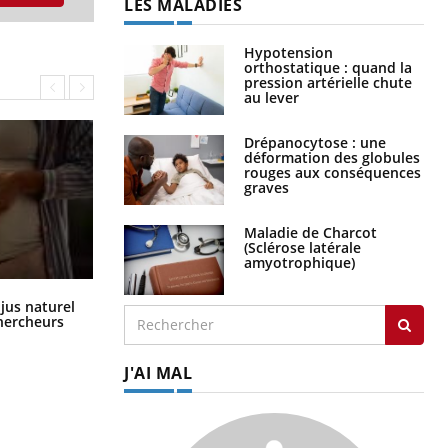
LES MALADIES
Hypotension
orthostatique : quand la
pression artérielle chute
au lever
Drépanocytose : une
déformation des globules
rouges aux conséquences
graves
Maladie de Charcot
(Sclérose latérale
amyotrophique)
Comment oublier les écrans en
 jus naturel
vacances ?
chercheurs
J'AI MAL