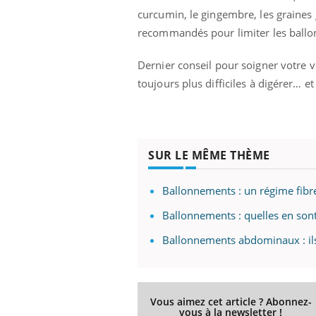
curcumin, le gingembre, les graines 
recommandés pour limiter les ball
Dernier conseil pour soigner votre v
 Mains :
Carence en fer : comprendre pour
Ins
Youtube
You
Youtube
Youtube
prévenir
osa
toujours plus difficiles à digérer…
aciles à aborder...
Fatigue, irritabilité, brouillard mental ou
En 2
poser des
même alopécie… Les symptômes de la
rest
'un proche c'est
carence en fer sont multiples ce qui la rend
pat
...
SUR LE MÊME THÈME
Ballonnements : un régime fibre
Ballonnements : quelles en sont
Ballonnements abdominaux : ils 
Vous aimez cet article ? Abonnez-
vous à la newsletter !