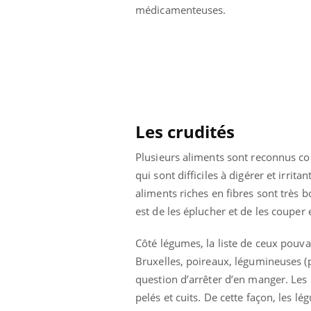
médicamenteuses.
 à risque : ce jus
Cancer colorectal : une
ttire l'attention
stratégie simple aurait
cheurs
changé la donne au Pays
basque
Les crudités
Plusieurs aliments sont reconnus c
qui sont difficiles à digérer et irrit
aliments riches en fibres sont très 
est de les éplucher et de les couper 
Côté légumes, la liste de ceux pouvan
Bruxelles, poireaux, légumineuses (po
question d’arrêter d’en manger. Le
pelés et cuits. De cette façon, les l