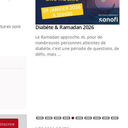
itures sont
Youtube
 Mains : se
Diabète & Ramadan 2026
Youtube
outube
Le Ramadan approche, et, pour de
 un tout nouveau
nombreuses personnes atteintes de
plage, piscine,
diabète, c'est une période de questions, de
 air… Nos mains
défis, mais ...
Un
You
fac
pr
Un 
mut
san
num
'inscrire