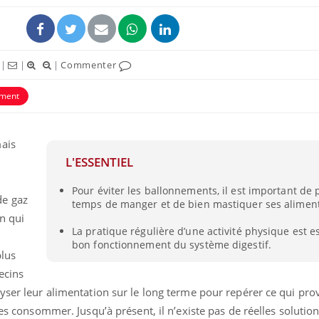
|
|
|
Commenter
ement
mais
L'ESSENTIEL
s
Pour éviter les ballonnements, il est important de 
de gaz
Chikungunya, dengue,
La siest
temps de manger et de bien mastiquer ses aliment
West Nile : que se passe-
de dormi
in qui
t-il dans le sud de la
La pratique régulière d’une activité physique est e
France ?
bon fonctionnement du système digestif.
plus
Les médicaments GLP-1
VIH : la
ecins
protègent-ils aussi les os
tous les
?
elle enfi
lyser leur alimentation sur le long terme pour repérer ce qui pr
les consommer. Jusqu’à présent, il n’existe pas de réelles solutio