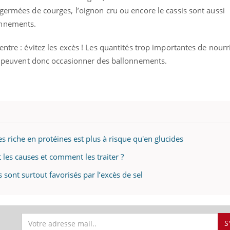
germées de courges, l’oignon cru ou encore le cassis sont aussi
onnements.
entre : évitez les excès ! Les quantités trop importantes de nourr
uline & Charge mentale : et si on
Eczéma Chronique des
tube
Youtube
Youtube
Y
it en parler??
préparer pour l’été !
 et peuvent donc occasionner des ballonnements.
026, l'insuline dans le diabète de type 2
L'été arrive… et avec lui,
e entourée d'idées reçues chez les
rythme de vie ! Vacances, 
ients comme parfois chez les soignants.
soleil, activités en plein
sont ...
s riche en protéines est plus à risque qu'en glucides
 les causes et comment les traiter ?
sont surtout favorisés par l’excès de sel
S