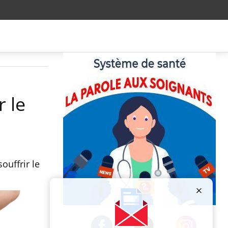
r le
ouffrir le
Publicité