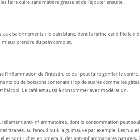
 les faire
cuire sans matière grasse et de l’ajouter ensuite.
aux balonnements : le pain blanc, dont la farine est difficile à d
c mieux prendre du pain complet.
se l’inflammation de l’intestin, ce qui peut faire gonfler le ventre.
ents ou de boissons contenant trop de sucres comme les gâtea
s et l’alcool. Le café est aussi à consommer avec modération.
turellement anti-inflammatoires, dont la consommation peut soul
ines tisanes, au fenouil ou à la guimauve par exemple. Les huile
elles sont riches en oméga 3, des anti-inflammatoires naturels. E