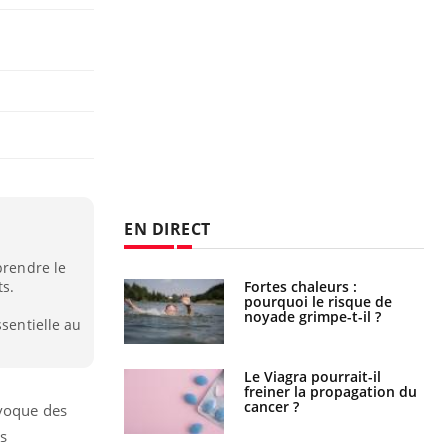
EN DIRECT
prendre le
e empêche-t-elle
Fortes chaleurs :
s.
r la nuit ?
pourquoi le risque de
noyade grimpe-t-il ?
ssentielle au
 fin du comprimé
Le Viagra pourrait-il
 jours se profile-t-
freiner la propagation du
n ?
cancer ?
ovoque des
ns