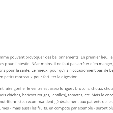
Cytomégalovirus : ce qui
Pourquo
change dans la prise en
gâche-t-
charge des femmes
jours de
enceintes
omme pouvant provoquer des ballonnements. En premier lieu, les
antes pour l’intestin. Néanmoins, il ne faut pas arrêter d’en manger
bons pour la santé. Le mieux, pour qu’ils n’occasionnent pas de 
en petits morceaux pour faciliter la digestion.
t faire gonfler le ventre est assez longue : brocolis, choux, cho
is chiches, haricots rouges, lentilles), tomates, etc. Mais là enc
s nutritionnistes recommandent généralement aux patients de l
égumes - mais aussi les fruits, en compote par exemple - seront plu