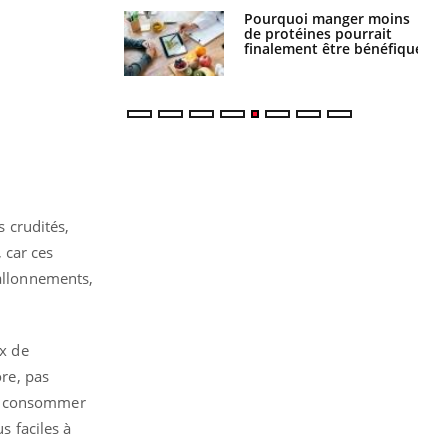
i votre ventre
Pourquoi manger moins
il les premiers
de protéines pourrait
 vos vacances ?
finalement être bénéfique
 crudités,
, car ces
ballonnements,
ux de
ore, pas
es consommer
s faciles à