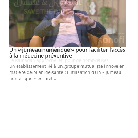
Un « jumeau numérique » pour faciliter l’accès
Youtube
Youtube
à la médecine préventive
Un établissement lié à un groupe mutualiste innove en
e
matière de bilan de santé : l'utilisation d'un « jumeau
numérique » permet ...
COU
You
Coup
vous
épis