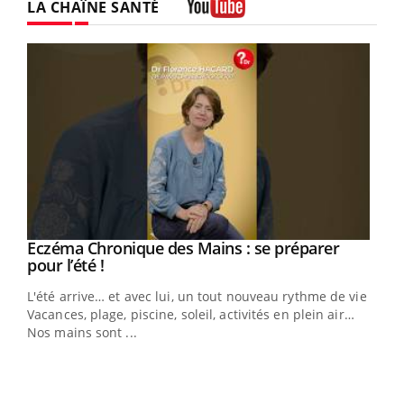
LA CHAÎNE SANTÉ
Youtube
Eczéma Chronique des Mains : se préparer
Youtube
Youtube
pour l’été !
L'été arrive… et avec lui, un tout nouveau rythme de vie !
Vacances, plage, piscine, soleil, activités en plein air…
Nos mains sont ...
Dia
You