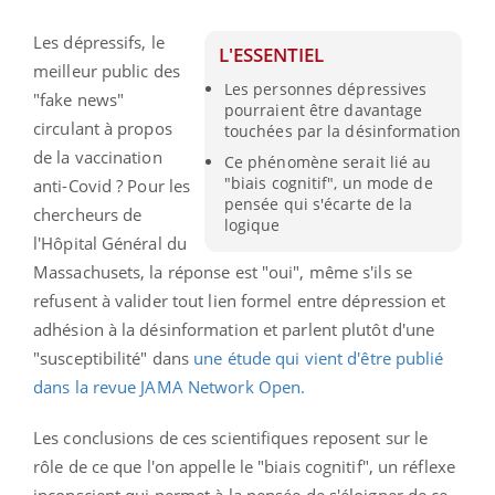
Les dépressifs, le
L'ESSENTIEL
meilleur public des
Les personnes dépressives
"fake news"
pourraient être davantage
circulant à propos
touchées par la désinformation
de la vaccination
Ce phénomène serait lié au
"biais cognitif", un mode de
anti-Covid ? Pour les
pensée qui s'écarte de la
chercheurs de
logique
l'Hôpital Général du
Massachusets, la réponse est "oui", même s'ils se
refusent à valider tout lien formel entre dépression et
adhésion à la désinformation et parlent plutôt d'une
"susceptibilité" dans
une étude qui vient d'être publié
dans la revue JAMA Network Open.
Les conclusions de ces scientifiques reposent sur le
rôle de ce que l'on appelle le "biais cognitif", un réflexe
inconscient qui permet à la pensée de s'éloigner de ce