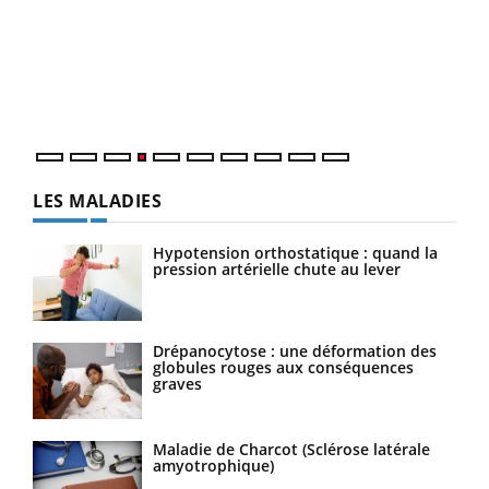
Le 
pers
ques
LES MALADIES
Hypotension orthostatique : quand la
pression artérielle chute au lever
Drépanocytose : une déformation des
globules rouges aux conséquences
graves
Maladie de Charcot (Sclérose latérale
amyotrophique)