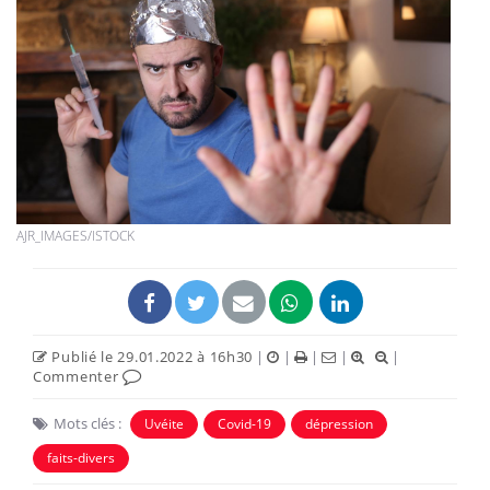
AJR_IMAGES/ISTOCK
Publié le 29.01.2022 à 16h30
|
|
|
|
|
Commenter
Mots clés :
Uvéite
Covid-19
dépression
faits-divers