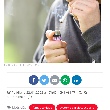
ANTONIOGUILLEM/ISTOCK
Publié le 22.01.2022 à 17h00
|
|
|
|
|
Commenter
Mots clés :
fumée toxique
système cardiovasculaire