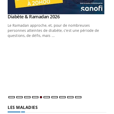
Youtube
Diabète & Ramadan 2026
Youtube
Le Ramadan approche, et, pour de nombreuses
vie !
personnes atteintes de diabète, c'est une période de
…
questions, de défis, mais ...
Un 
You
à l
Un é
mati
numé
LES MALADIES