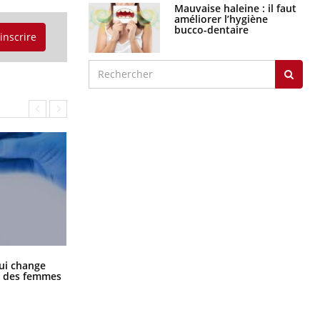
Mauvaise haleine : il faut
améliorer l’hygiène
bucco-dentaire
'inscrire
La sieste empêche-t-elle de dormir
ui change
la nuit ?
ge des femmes