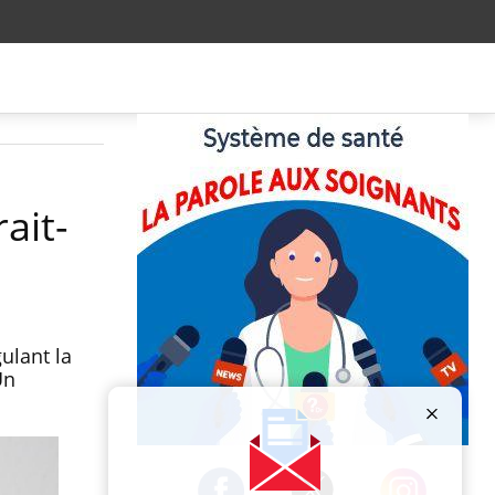
ait-
ulant la
Un
Publicité