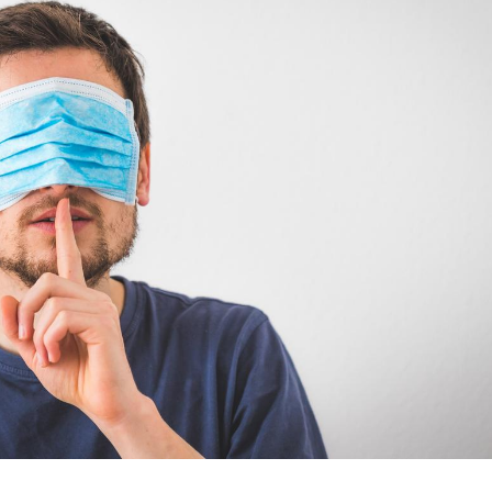
La sieste empêche-t-elle
Fortes c
de dormir la nuit ?
pourquo
noyade g
VIH : la fin du comprimé
Le Viagr
tous les jours se profile-t-
freiner 
elle enfin ?
cancer ?
Pourquoi votre ventre
Pourquo
gâche-t-il les premiers
de prot
jours de vos vacances ?
finalem