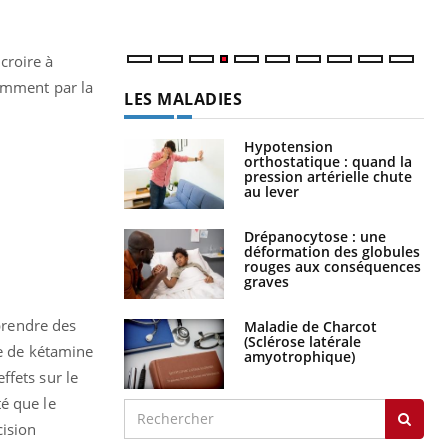
croire à
tamment par la
LES MALADIES
Hypotension
orthostatique : quand la
pression artérielle chute
au lever
Drépanocytose : une
déformation des globules
rouges aux conséquences
graves
prendre des
Maladie de Charcot
(Sclérose latérale
se de kétamine
amyotrophique)
ffets sur le
é que le
cision