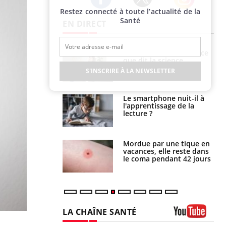
Restez connecté à toute l’actualité de la
Twitter
Facebook
Instagram
Santé
EN DIRECT
haleurs :
Grossesse et chaleur : ce
i le risque de
que dit la science
rimpe-t-il ?
S'INSCRIRE À LA NEWSLETTER
a pourrait-il
Le smartphone nuit-il à
la propagation du
l'apprentissage de la
lecture ?
i manger moins
Mordue par une tique en
éines pourrait
vacances, elle reste dans
ent être bénéfique
le coma pendant 42 jours
LA CHAÎNE SANTÉ
Youtube