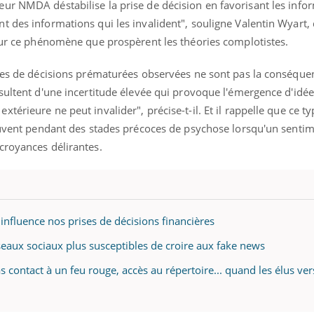
ur NMDA déstabilise la prise de décision en favorisant les info
 des informations qui les invalident", souligne Valentin Wyart, 
 sur ce phénomène que prospèrent les théories complotistes.
ises de décisions prématurées observées ne sont pas la conséque
sultent d'une incertitude élevée qui provoque l'émergence d'idé
érieure ne peut invalider", précise-t-il. Et il rappelle que ce t
souvent pendant des stades précoces de psychose lorsqu'un senti
croyances délirantes.
nfluence nos prises de décisions financières
éseaux sociaux plus susceptibles de croire aux fake news
as contact à un feu rouge, accès au répertoire... quand les élus ve