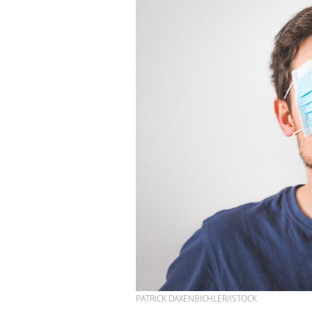
Chikungunya, dengue,
West Nile : que se passe-
t-il dans le sud de la
France ?
Les médicaments GLP-1
protègent-ils aussi les os
?
Cytomégalovirus : ce qui
change dans la prise en
charge des femmes
enceintes
PATRICK DAXENBICHLER/ISTOCK