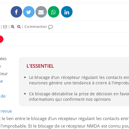
|
|
|
Commenter
ence en fer : comprendre pour
Insuline & Charge ment
tube
Youtube
iées
Youtube
Yout
venir
osait en parler??
L'ESSENTIEL
e
gue, irritabilité, brouillard mental ou
En 2026, l'insuline dans l
teur
e alopécie… Les symptômes de la
reste entourée d'idées re
Le blocage d'un récepteur régulant les contacts ent
ne
nce en fer sont multiples ce qui la rend
patients comme parfois ch
neurones génère une tendance à croire à l'improb
Ce blocage déstabilise la prise de décision en favor
 de
informations qui confirment nos opinions
 revue
t le lien entre le blocage d'un récepteur régulant les contacts entr
 l'improbable. Et le blocage de ce récepteur NMDA est connu po