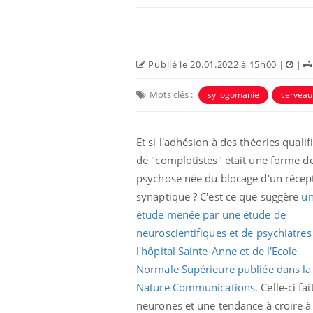
Publié le 20.01.2022 à 15h00
|
|
Mots clés :
syllogomanie
cerveau
Eczéma Chronique des Mains :
Car
Youtube
You
Et si l'adhésion à des théories qualif
Youtube
expliquer ma maladie
pré
de "complotistes" était une forme d
Il y a des sujets qui sont faciles à aborder...
Fati
psychose née du blocage d'un récep
d'autres non ! D'un côté, poser des
mêm
synaptique ? C'est ce que suggère
u
questions sur la maladie d'un proche c'est
care
montrer ...
...
étude menée par une étude de
neuroscientifiques et de psychiatres
l'hôpital Sainte-Anne et de l'Ecole
Normale Supérieure publiée dans la
Nature Communications.
Celle-ci fai
neurones et une tendance à croire à