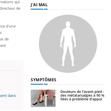
rmations qui
J'AI MAL
directeur de
nce d'une
es
ype de
ment
SYMPTÔMES
Douleurs de l’avant-pied :
des métatarsalgies à 90 %
rsent dans
liées à problème d’appui