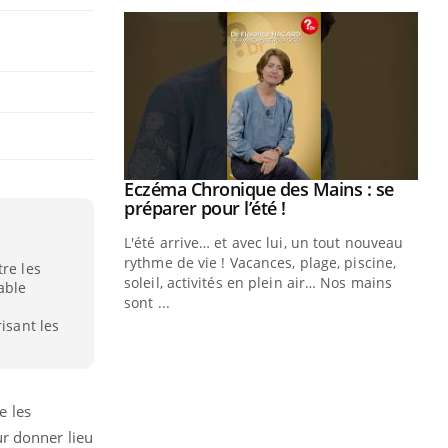
ale : et si on
Eczéma Chronique des Mains : se
Youtube
ube
Youtube
préparer pour l’été !
e diabète de type 2
L'été arrive… et avec lui, un tout nouveau
çues chez les
rythme de vie ! Vacances, plage, piscine,
re les
ez les soignants.
soleil, activités en plein air… Nos mains
able
sont ...
Di
You
isant les
Le 
nom
dia
e les
défi
ur donner lieu