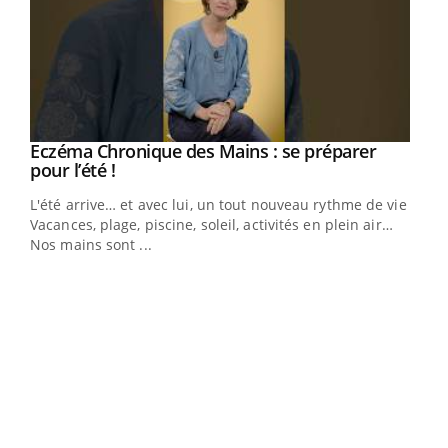
Eczéma Chronique des Mains : se préparer
Youtube
Youtube
pour l’été !
L'été arrive… et avec lui, un tout nouveau rythme de vie !
Vacances, plage, piscine, soleil, activités en plein air…
Nos mains sont ...
Youtube
Diabète & Ramadan 2026
Un 
Youtube
You
à l
Le Ramadan approche, et, pour de nombreuses
Un é
personnes atteintes de diabète, c'est une période de
mati
questions, de défis, mais ...
numé