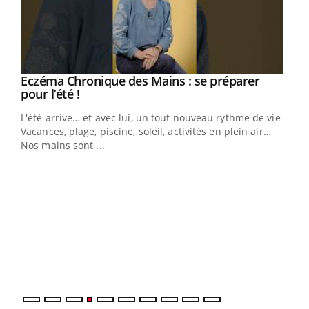
Eczéma Chronique des Mains : se préparer
Youtube
Youtube
pour l’été !
L'été arrive… et avec lui, un tout nouveau rythme de vie !
Vacances, plage, piscine, soleil, activités en plein air…
Nos mains sont ...
Dia
You
Le 
pers
ques