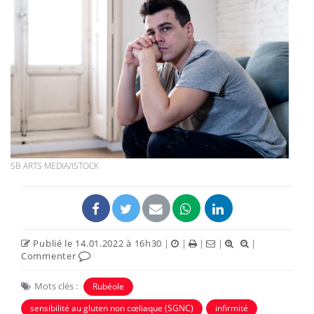
SB ARTS MEDIA/ISTOCK
Publié le 14.01.2022 à 16h30
|
|
|
|
|
Commenter
Mots clés :
Rubéole
sensibilité au gluten non cœliaque (SGNC)
infirmité