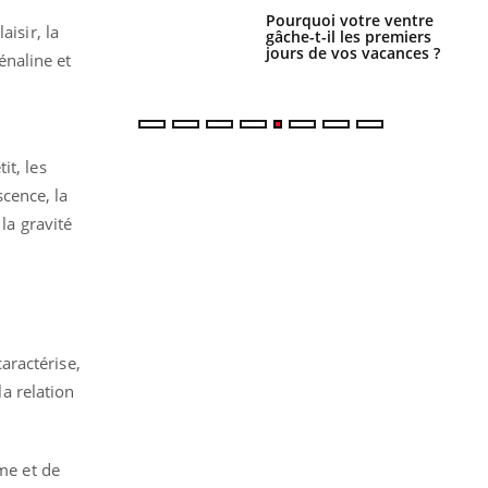
alovirus : ce qui
Pourquoi votre ventre
isir, la
ans la prise en
gâche-t-il les premiers
des femmes
jours de vos vacances ?
énaline et
es
it, les
cence, la
la gravité
aractérise,
la relation
ême et de