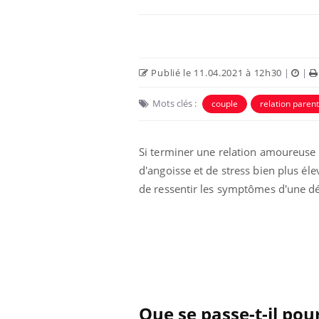
Publié le 11.04.2021 à 12h30
|
|
Mots clés :
couple
relation paren
Si terminer une relation amoureuse 
d'angoisse et de stress bien plus él
de ressentir les symptômes d'une d
eunes enfants :
Hantavirus : un cas
rousse à
détecté chez un touriste
e pour les
en France
 ?
e métabolique :
Mortalité infantile : un
nt les meilleurs
rapport s’interroge sur
s physiques ?
son taux élevé en France
Que se passe-t-il pou