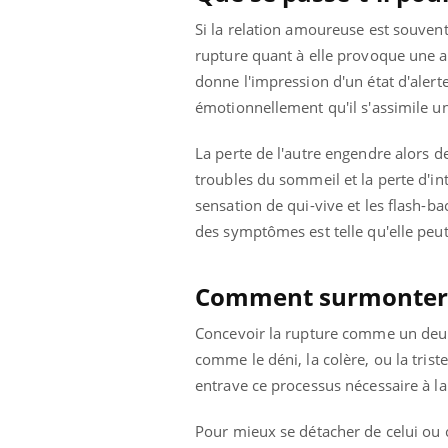
éviter une otite
Grossesse à risque : ce jus
Si la relation amoureuse est souvent 
les vacances ?
naturel attire l'attention
des chercheurs
rupture quant à elle provoque une 
donne l'impression d'un état d'alert
émotionnellement qu'il s'assimile un
La perte de l'autre engendre alors d
troubles du sommeil et la perte d'i
sensation de qui-vive et les flash-ba
des symptômes est telle qu'elle peut
Comment surmonter 
Concevoir la rupture comme un deuil
comme le déni, la colère, ou la triste
entrave ce processus nécessaire à la 
Pour mieux se détacher de celui ou c