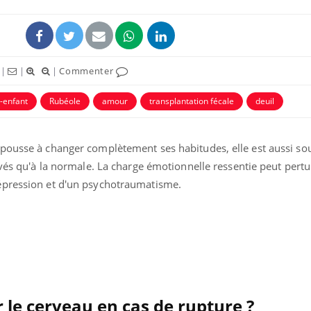
|
|
|
Commenter
t-enfant
Rubéole
amour
transplantation fécale
deuil
pousse à changer complètement ses habitudes, elle est aussi so
evés qu'à la normale. La charge émotionnelle ressentie peut pert
épression et d'un psychotraumatisme.
Comment oublier les
Chikung
écrans en vacances ?
West Nil
t-il dan
France ?
Toujours connectés :
Les méd
comment le travail
protègen
empiète de plus en plus
?
sur nos soirées
r le cerveau en cas de rupture ?