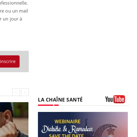
ofessionnelle.
tre ou un mail
r un jour à
'inscrire
LA CHAÎNE SANTÉ
Youtube
 Mains : se
outube