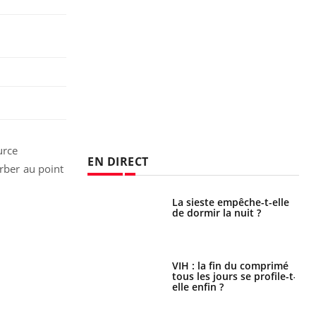
urce
EN DIRECT
urber au point
unya, dengue,
La sieste empêche-t-elle
e : que se passe-
de dormir la nuit ?
s le sud de la
icaments GLP-1
VIH : la fin du comprimé
t-ils aussi les os
tous les jours se profile-t-
elle enfin ?