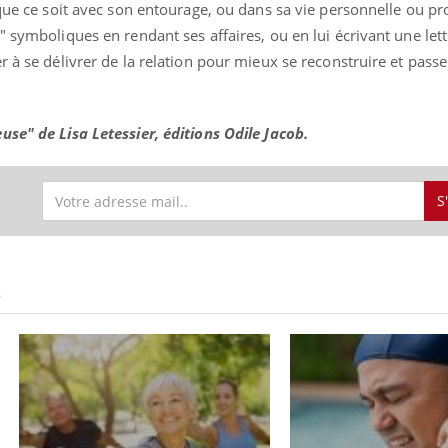
 que ce soit avec son entourage, ou dans sa vie personnelle ou pr
" symboliques en rendant ses affaires, ou en lui écrivant une let
r à se délivrer de la relation pour mieux se reconstruire et passe
se" de Lisa Letessier, éditions Odile Jacob.
S
S
uline & Charge mentale : et si on
Eczéma Chronique des
tube
Youtube
Youtube
Y
it en parler??
préparer pour l’été !