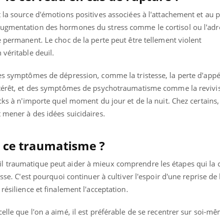
Cancer colorectal : une
Cytomég
la source d'émotions positives associées à l'attachement et au pla
stratégie simple aurait
change d
changé la donne au Pays
charge 
augmentation des hormones du stress comme le cortisol ou l'adr
basque
enceint
e permanent. Le choc de la perte peut être tellement violent
 véritable deuil.
es symptômes de dépression, comme la tristesse, la perte d'appét
ntérêt, et des symptômes de psychotraumatisme comme la revivis
cks à n'importe quel moment du jour et de la nuit. Chez certains, 
 mener à des idées suicidaires.
ce traumatisme ?
 traumatique peut aider à mieux comprendre les étapes qui la c
sse. C'est pourquoi continuer à cultiver l'espoir d'une reprise de 
résilience et finalement l'acceptation.
elle que l'on a aimé, il est préférable de se recentrer sur soi-m