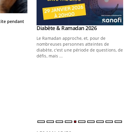
 un tout nouveau
plage, piscine,
 air… Nos mains
Hantavirus : un cas détecté chez un
ite pendant
touriste en France
Youtube
Diabète & Ramadan 2026
Youtube
Le Ramadan approche, et, pour de
nombreuses personnes atteintes de
diabète, c'est une période de questions, de
défis, mais ...
Un
You
fac
pr
Un 
mut
san
num