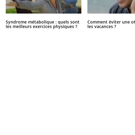
026, l'insuline dans le diabète de type 2
L'été arrive… et avec lui,
e entourée d'idées reçues chez les
rythme de vie ! Vacances, 
ients comme parfois chez les soignants.
soleil, activités en plein
Syndrome métabolique : quels sont
Comment éviter une ot
sont ...
les meilleurs exercices physiques ?
les vacances ?