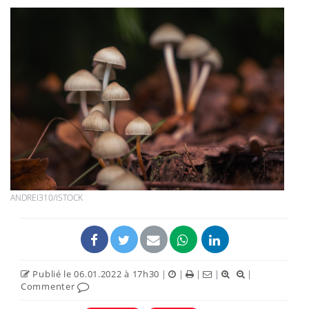
ANDREI310/ISTOCK
Publié le 06.01.2022 à 17h30
|
|
|
|
|
Commenter