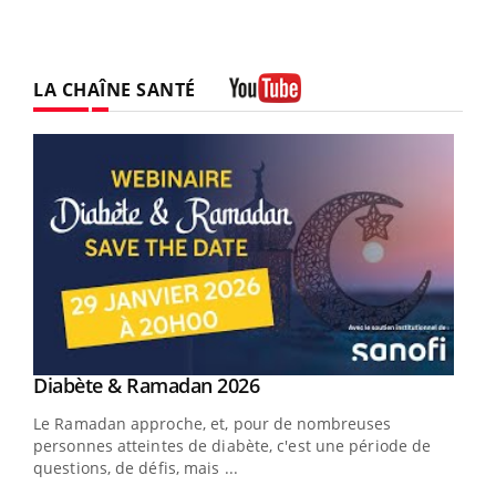
LA CHAÎNE SANTÉ
Youtube
Youtube
Diabète & Ramadan 2026
Un « jumeau numérique » pour faciliter l’accès
Youtube
Youtube
Youtube
à la médecine préventive
Le Ramadan approche, et, pour de nombreuses
Un établissement lié à un groupe mutualiste innove en
personnes atteintes de diabète, c'est une période de
matière de bilan de santé : l'utilisation d'un « jumeau
questions, de défis, mais ...
numérique » permet ...