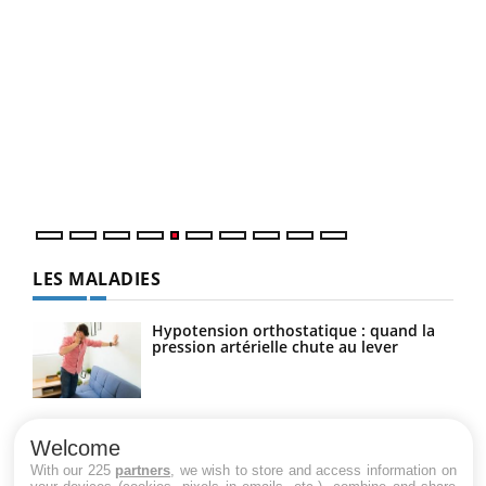
COU
You
Coup
vous
épis
LES MALADIES
Hypotension orthostatique : quand la
pression artérielle chute au lever
Drépanocytose : une déformation des
globules rouges aux conséquences
Welcome
graves
With our 225
partners
, we wish to store and access information on