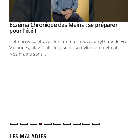
Eczéma Chronique des Mains : se préparer
Youtube
Youtube
pour l’été !
L'été arrive… et avec lui, un tout nouveau rythme de vie !
Vacances, plage, piscine, soleil, activités en plein air…
Nos mains sont ...
Dia
You
Le 
pers
ques
LES MALADIES