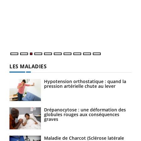
Ecz
You
pour
L'ét
Vaca
Nos 
LES MALADIES
Hypotension orthostatique : quand la
pression artérielle chute au lever
Drépanocytose : une déformation des
globules rouges aux conséquences
graves
Maladie de Charcot (Sclérose latérale