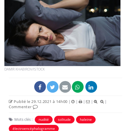
DAMIR KHABIROV/ISTOCK
Publié le 29.12.2021 à 14h00
|
|
|
|
|
Commenter
Mots clés :
nudité
solitude
haleine
électroencéphalogramme