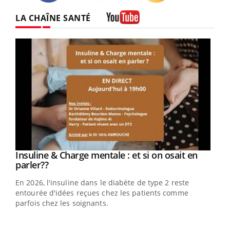
Twitter
Facebook
Instagram
LA CHAÎNE SANTÉ
Youtube
Youtube
Insuline & Charge mentale : et si on osait en
Youtube
Youtube
parler??
En 2026, l'insuline dans le diabète de type 2 reste
entourée d'idées reçues chez les patients comme
parfois chez les soignants.