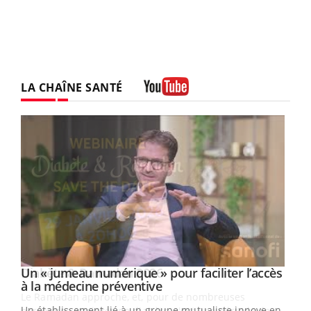
LA CHAÎNE SANTÉ
Youtube
Un « jumeau numérique » pour faciliter l’accès
Youtube
Youtube
à la médecine préventive
Un établissement lié à un groupe mutualiste innove en
e