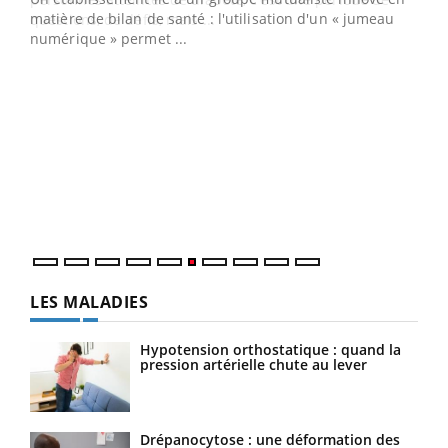
matière de bilan de santé : l'utilisation d'un « jumeau
numérique » permet ...
COU
You
Coup
vous
épis
LES MALADIES
Hypotension orthostatique : quand la
pression artérielle chute au lever
Drépanocytose : une déformation des