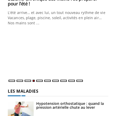
Youtube
pour l’été !
L'été arrive… et avec lui, un tout nouveau rythme de vie !
Vacances, plage, piscine, soleil, activités en plein air…
Nos mains sont ...
Dia
You
Le 
pers
ques
LES MALADIES
Hypotension orthostatique : quand la
pression artérielle chute au lever