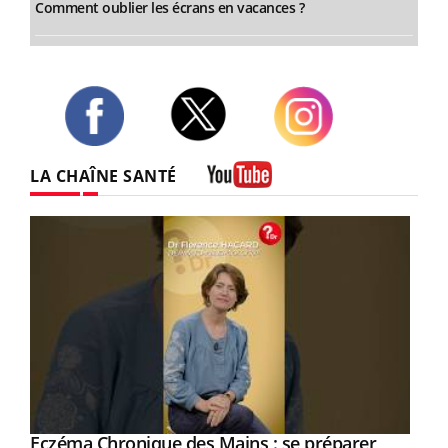
Comment oublier les écrans en vacances ?
Twitter
Facebook
Instagram
LA CHAÎNE SANTÉ
Youtube
Eczéma Chronique des Mains : se préparer
Youtube