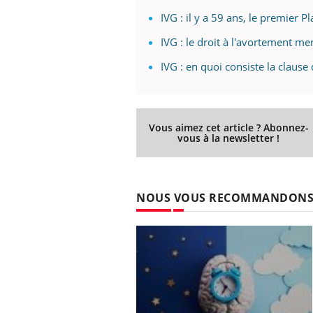
IVG : il y a 59 ans, le premier P
IVG : le droit à l'avortement m
ale : et si on
Eczéma Chronique des Mains : se
Dia
IVG : en quoi consiste la claus
Youtube
You
ube
Youtube
préparer pour l’été !
Le 
 diabète de type 2
L'été arrive… et avec lui, un tout nouveau
nom
ues chez les
rythme de vie ! Vacances, plage, piscine,
diab
Vous aimez cet article ? Abonnez-
ez les soignants.
soleil, activités en plein air… Nos mains
défi
vous à la newsletter !
sont ...
NOUS VOUS RECOMMANDON