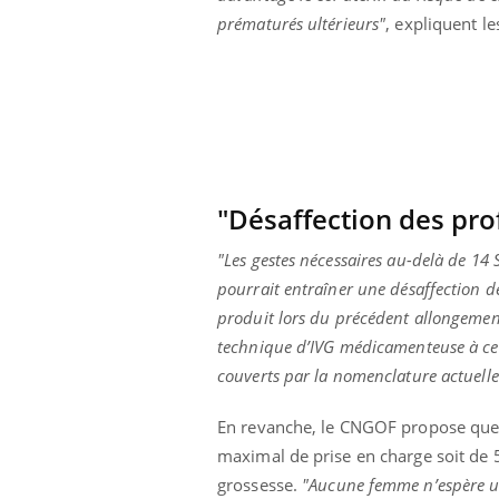
 oublier les
Chikungunya, dengue,
prématurés ultérieurs"
, expliquent l
n vacances ?
West Nile : que se passe-
t-il dans le sud de la
France ?
"Désaffection des pro
"Les gestes nécessaires au-delà de 14 
pourrait entraîner une désaffection des
produit lors du précédent allongemen
technique d’IVG médicamenteuse à ce 
couverts par la nomenclature actuelle 
En revanche, le CNGOF propose que 
maximal de prise en charge soit de
grossesse.
"Aucune femme n’espère une