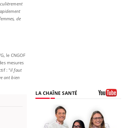
ticulièrement
 rapidement
 femmes, de
IVG, le CNGOF
 des mesures
if : "
il faut
ve ont bien
LA CHAÎNE SANTÉ
Youtube