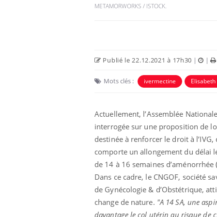
METAMORWORKS / ISTOCK.
Publié le 22.12.2021 à 17h30
|
|
Mots clés :
ivermectine
Elisabet
Actuellement, l’Assemblée Nationale
interrogée sur une proposition de lo
 infantile : un
Toujours connectés :
destinée à renforcer le droit à l’IVG, 
s’interroge sur
comment le travail
comporte un allongement du délai l
 élevé en France
empiète de plus en plus
sur nos soirées
de 14 à 16 semaines d’aménorrhée (
Dans ce cadre, le CNGOF, société sa
 à risque : ce jus
Cancer colorectal : une
de Gynécologie & d’Obstétrique, attir
ttire l'attention
stratégie simple aurait
cheurs
changé la donne au Pays
change de nature.
"A 14 SA, une aspir
basque
davantage le col utérin au risque de 