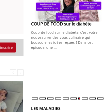
Youtube
ue » pour
COUP DE FOOD sur le diabète
Youtube
médecine
Coup de food sur le diabète, c'est votre
nouveau rendez-vous culinaire qui
n groupe
bouscule les idées reçues ! Dans cet
ière de bilan de
'inscrire
épisode, une ...
« jumeau
Qu
You
êtr
"Le
qua
Doc
dir
LES MALADIES