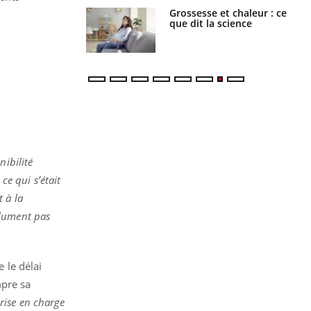
haleurs :
Grossesse et chaleur : ce
i le risque de
que dit la science
rimpe-t-il ?
nibilité
ce qui s’était
 à la
olument pas
 le délai
mpre sa
rise en charge