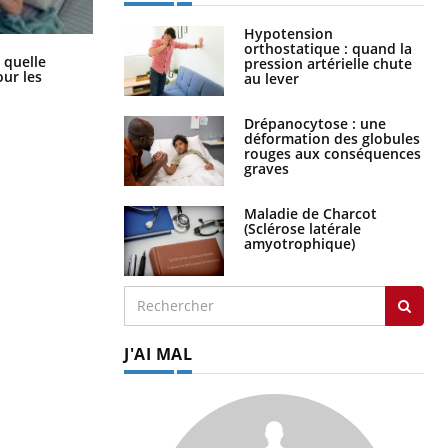
Hypotension
orthostatique : quand la
Syndrome métabolique : quels sont
 quelle
pression artérielle chute
les meilleurs exercices physiques ?
ur les
au lever
Drépanocytose : une
déformation des globules
rouges aux conséquences
graves
Maladie de Charcot
(Sclérose latérale
amyotrophique)
J'AI MAL