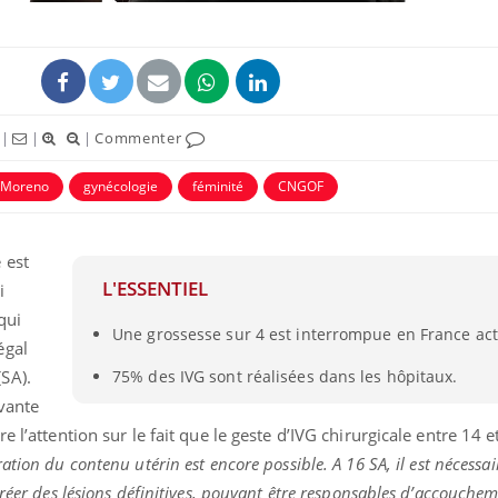
|
|
|
Commenter
h Moreno
gynécologie
féminité
CNGOF
 est
L'ESSENTIEL
i
Les médicaments GLP-1
VIH : la
qui
Une grossesse sur 4 est interrompue en France ac
protègent-ils aussi les os
tous les
égal
?
elle enfi
SA).
75% des IVG sont réalisées dans les hôpitaux.
vante
Cytomégalovirus : ce qui
Pourquo
e l’attention sur le fait que le geste d’IVG chirurgicale entre 14 
change dans la prise en
gâche-t-
charge des femmes
jours de
ation du contenu utérin est encore possible. A 16 SA, il est nécessai
enceintes
créer des lésions définitives, pouvant être responsables d’accouche