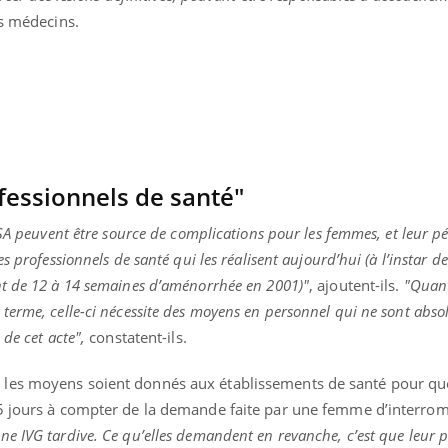
La sieste empêche-t-elle
Fortes c
es médecins.
de dormir la nuit ?
pourquo
noyade g
fessionnels de santé"
SA peuvent être source de complications pour les femmes, et leur pé
 professionnels de santé qui les réalisent aujourd’hui (à l’instar de 
t de 12 à 14 semaines d’aménorrhée en 2001)"
, ajoutent-ils.
"
Quant
terme, celle-ci nécessite des moyens en personnel qui ne sont abs
de cet acte",
constatent-ils.
les moyens soient donnés aux établissements de santé pour que
 5 jours à compter de la demande faite par une femme d’interro
 IVG tardive. Ce qu’elles demandent en revanche, c’est que leur p