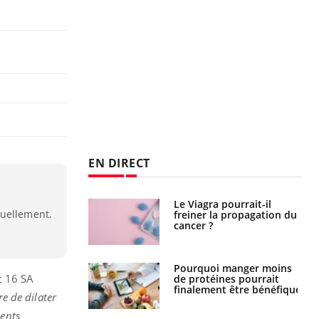
EN DIRECT
 fin du comprimé
Le Viagra pourrait-il
tuellement.
 jours se profile-t-
freiner la propagation du
n ?
cancer ?
i votre ventre
Pourquoi manger moins
et 16 SA
il les premiers
de protéines pourrait
 vos vacances ?
finalement être bénéfique
re de dilater
ments