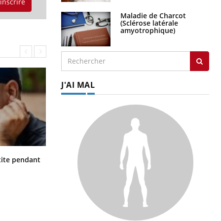
'inscrire
Maladie de Charcot
(Sclérose latérale
amyotrophique)
J'AI MAL
Hantavirus : un cas détecté chez un
ite pendant
touriste en France