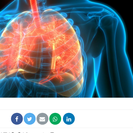
La sieste empêche-t-elle
Fortes c
de dormir la nuit ?
pourquo
noyade g
VIH : la fin du comprimé
Le Viagr
tous les jours se profile-t-
freiner 
elle enfin ?
cancer ?
Pourquoi votre ventre
Pourquo
gâche-t-il les premiers
de prot
jours de vos vacances ?
finalem