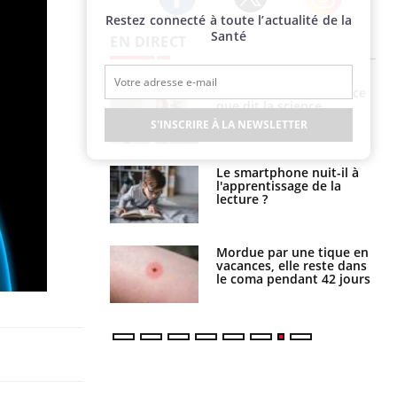
Restez connecté à toute l’actualité de la
Twitter
Facebook
Instagram
Santé
EN DIRECT
haleurs :
Grossesse et chaleur : ce
i le risque de
que dit la science
rimpe-t-il ?
S'INSCRIRE À LA NEWSLETTER
a pourrait-il
Le smartphone nuit-il à
la propagation du
l'apprentissage de la
lecture ?
i manger moins
Mordue par une tique en
éines pourrait
vacances, elle reste dans
ent être bénéfique
le coma pendant 42 jours