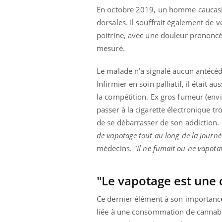
En octobre 2019, un homme caucasie
dorsales. Il souffrait également de v
poitrine, avec une douleur prononcée
mesuré.
Le malade n’a signalé aucun antécéd
Infirmier en soin palliatif, il était 
la compétition.
Ex gros fumeur (envi
passer à la cigarette électronique t
de se débarrasser de son addiction.
de vapotage tout au long de la journée
médecins.
"Il ne fumait ou ne vapota
"Le vapotage est une
ale : et si on
Eczéma Chronique des Mains : se
Dia
Youtube
You
ube
Youtube
préparer pour l’été !
Le 
Ce dernier élément à son importance
 diabète de type 2
L'été arrive… et avec lui, un tout nouveau
nom
liée à une consommation de cannab
ues chez les
rythme de vie ! Vacances, plage, piscine,
diab