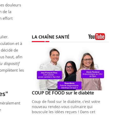
des douleurs
n de la
 effort
LA CHAÎNE SANTÉ
lier.
culation et à
Youtube
 décidé de
us haut, afin
u dispositif
omplètent les
es"
Youtube
ue » pour
COUP DE FOOD sur le diabète
Youtube
médecine
Coup de food sur le diabète, c'est votre
généralement
nouveau rendez-vous culinaire qui
e
n groupe
bouscule les idées reçues ! Dans cet