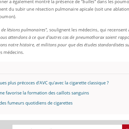
nner a également montré la présence de
"bulles"
dans les poumon
mutualiste innove en mat
s, mais ...
santé : l'utilisation d'un 
ment du subir une résection pulmonaire apicale (soit une ablation
numérique » permet ...
poumon).
 de lésions pulmonaires",
soulignent les médecins, qui recensent
s attendons à ce que d'autres cas de pneumothorax soient rappo
ons notre histoire, et militons pour que des études standardisées su
es médecins.
ques plus précoces d'AVC qu'avec la cigarette classique ?
ine favorise la formation des caillots sanguins
des fumeurs quotidiens de cigarettes