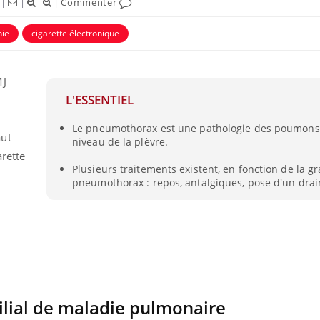
|
|
|
Commenter
ie
cigarette électronique
MJ
L'ESSENTIEL
Le pneumothorax est une pathologie des poumons,
aut
niveau de la plèvre.
arette
Plusieurs traitements existent, en fonction de la gr
pneumothorax : repos, antalgiques, pose d'un drai
ilial de maladie pulmonaire