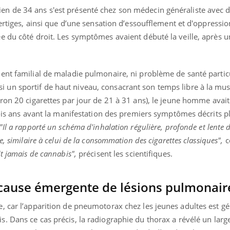
n de 34 ans s'est présenté chez son médecin généraliste avec 
ertiges, ainsi que d’une sensation d’essoufflement et d'oppressio
 du côté droit. Les symptômes avaient débuté la veille, après un
ent familial de maladie pulmonaire, ni problème de santé particu
aussi un sportif de haut niveau, consacrant son temps libre à la mus
ron 20 cigarettes par jour de 21 à 31 ans), le jeune homme avait
rois ans avant la manifestation des premiers symptômes décrits pl
"Il a rapporté un schéma d'inhalation régulière, profonde et lente d
, similaire à celui de la consommation des cigarettes classiques",
c
it jamais de cannabis",
précisent les scientifiques.
 cause émergente de lésions pulmonair
Youtube
bète & Ramadan 2026
Un « jumeau numériq
tube
Youtube
faciliter l’accès à la 
Ramadan approche, et, pour de
Youtube
préventive
, car l’apparition de pneumotorax chez les jeunes adultes est 
breuses personnes atteintes de
is.
Dans ce cas précis, la radiographie du thorax a révélé un larg
Un établissement lié à u
ète, c'est une période de questions, de