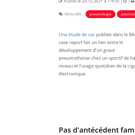
Publié le 20.12.2021 à 17h10
|
|
Mots clés :
pneumologie
potoman
Une étude de cas
publiée dans le B
case report fait un lien entre le
développement d’un grave
pneumothorax chez un sportif de h
niveau et l’usage quotidien de la cig
électronique.
Pas d'antécédent fam