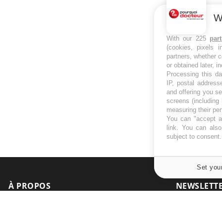
W
With our 225
par
(cookies, pixels 
partners, whether c
or obtained later, i
Processing this da
IP, postal address
and offering you s
screens (including
measuring their pe
You can "accept al
link
. You can also 
subject to consent
Set you
À PROPOS
NEWSLETT
Recevez toute
Données personnelles et cookies
infos santé