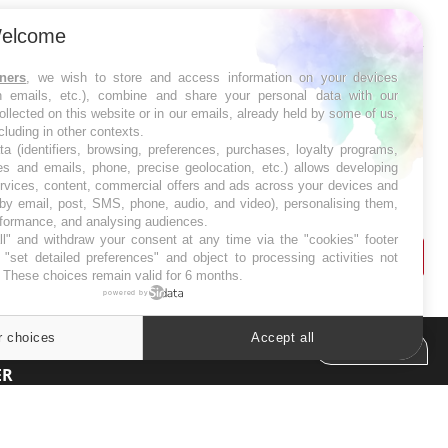
SYMPTÔMES
elcome
Douleurs de l’avant-pied :
tners
, we wish to store and access information on your devices
des métatarsalgies à 90 %
in emails, etc.), combine and share your personal data with our
liées à problème d’appui
ollected on this website or in our emails, already held by some of us,
ncluding in other contexts.
ta (identifiers, browsing, preferences, purchases, loyalty programs,
Mauvaise haleine : il faut
es and emails, phone, precise geolocation, etc.) allows developing
améliorer l’hygiène
ervices, content, commercial offers and ads across your devices and
bucco-dentaire
 by email, post, SMS, phone, audio, and video), personalising them,
rformance, and analysing audiences.
l" and withdraw your consent at any time via the "cookies" footer
"set detailed preferences" and object to processing activities not
. These choices remain valid for 6 months.
powered by
r choices
Accept all
Cookies settings
ER
s les semaines les meilleures