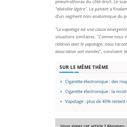
pneumothorax du côté droit. Le sca
ez les soignants.
soleil, activités en plein air… Nos mains
défi
sont ...
"alvéolite légère".
Le patient a finale
d'un segment non-anatomique du 
"Le vapotage est une cause émergente
situations similaires.
"Comme nous nou
relation avec le vapotage, nous racont
association soit menées"
, concluent l
SUR LE MÊME THÈME
Cigarette électronique : des ris
Cigarette électronique : la nicot
Vapotage : plus de 40% restent 
Vous aimez cet article ? Abonnez-