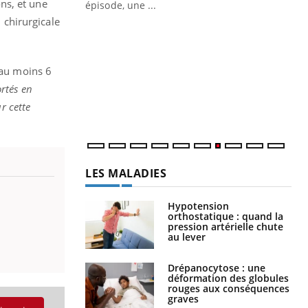
s, et une
ière de bilan de
épisode, une ...
« jumeau
 chirurgicale
Qu
You
êtr
"Le
 au moins 6
qua
rtés en
Doc
r cette
dir
LES MALADIES
Hypotension
orthostatique : quand la
pression artérielle chute
au lever
Drépanocytose : une
déformation des globules
rouges aux conséquences
graves