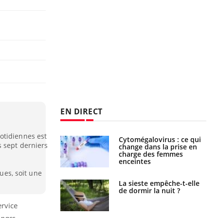
EN DIRECT
otidiennes est
olorectal : une
Cytomégalovirus : ce qui
 sept derniers
e simple aurait
change dans la prise en
la donne au Pays
charge des femmes
enceintes
ques, soit une
unya, dengue,
La sieste empêche-t-elle
e : que se passe-
de dormir la nuit ?
s le sud de la
ervice
 pass