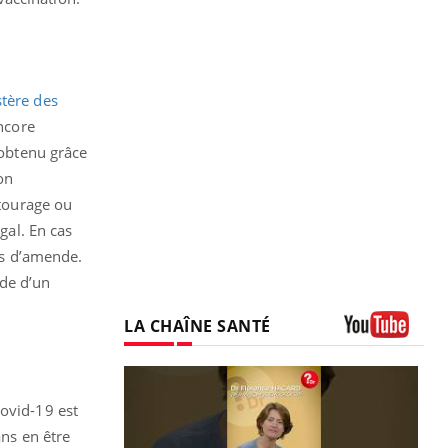
tère des
ncore
 obtenu grâce
on
ntourage ou
gal. En cas
ros d’amende.
de d’un
LA CHAÎNE SANTÉ
Youtube
Covid-19 est
ans en être