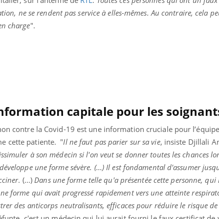
Toujours connectés :
Les méd
ation, ne se rendent pas service à elles-mêmes. Au contraire, cela pe
comment le travail
protègen
empiète de plus en plus
?
en charge
".
sur nos soirées
nformation capitale pour les soignant
non contre la Covid-19 est une information cruciale pour l’équip
 cette patiente. "
Il ne faut pas parier sur sa vie
, insiste
Djillali 
ssimuler à son médecin si l'on veut se donner toutes les chances lo
développe une forme sévère. (...) Il est fondamental d'assumer jusq
cciner
. (...)
Dans une forme telle qu'a présentée cette personne, qui 
ne forme qui avait progressé rapidement vers une atteinte respirato
rer des anticorps neutralisants, efficaces pour réduire le risque de
éfunte, c'est un médecin qui lui aurait fourni le faux certificat de