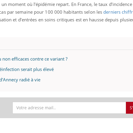
un moment où l’épidémie repart. En France, le taux d’incidence 
as par semaine pour 100 000 habitants selon les
derniers chiff
ation et d’entrées en soins critiques est en hausse depuis plusie
ence en fer : comprendre pour
Insuline & Charge ment
tube
Youtube
Youtube
Yout
venir
osait en parler??
gue, irritabilité, brouillard mental ou
En 2026, l'insuline dans l
e alopécie… Les symptômes de la
reste entourée d'idées re
nce en fer sont multiples ce qui la rend
patients comme parfois ch
u non efficaces contre ce variant ?
éinfection serait plus élevé
 d'Annecy radié à vie
S