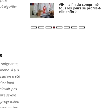
icaments GLP-1
VIH : la fin du comprimé
ut aiguiller
t-ils aussi les os
tous les jours se profile-t-
elle enfin ?
s
e soignante,
Annane.
Il y a
rsqu'on a été
u'au bout
n'avait pas
ire sévère,
 progression
 vaccination.