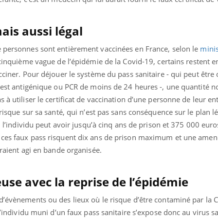
ais aussi légal
e personnes sont entièrement vaccinées en France, selon le
minis
 cinquième vague de l’épidémie de la Covid-19, certains restent e
acciner. Pour déjouer le système du pass sanitaire - qui peut être
 test antigénique ou PCR de moins de 24 heures -, une quantité n
s à utiliser le certificat de vaccination d’une personne de leur e
 risque sur sa santé, qui n’est pas sans conséquence sur le plan lé
e, l’individu peut avoir jusqu’à cinq ans de prison et 375 000 eu
 ces faux pass risquent
dix ans de prison maximum et une amen
uraient agi en bande organisée.
use avec la reprise de l’épidémie
d’évènements ou des lieux où le risque d’être contaminé par la 
 l’individu muni d’un faux pass sanitaire s’expose donc au virus s