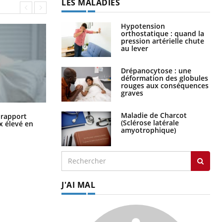
LES MALADIES
Hypotension
orthostatique : quand la
pression artérielle chute
au lever
Drépanocytose : une
déformation des globules
rouges aux conséquences
graves
Grossesse à risque : ce jus naturel
Maladie de Charcot
n rapport
attire l'attention des chercheurs
(Sclérose latérale
x élevé en
amyotrophique)
J'AI MAL