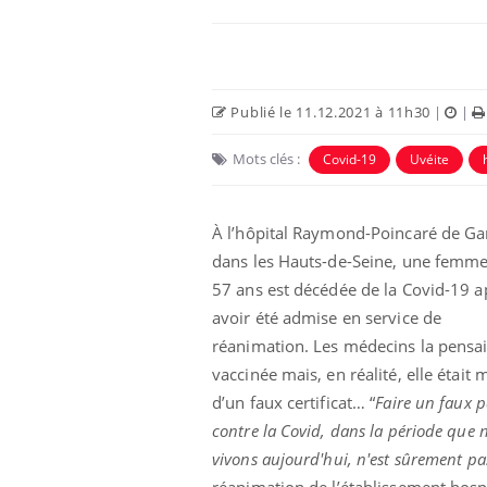
Publié le 11.12.2021 à 11h30
|
|
Mots clés :
Covid-19
Uvéite
À l’hôpital Raymond-Poincaré de Ga
dans les Hauts-de-Seine, une femm
57 ans est décédée de la Covid-19 a
Comment éviter une otite
avoir été admise en service de
pendant les vacances ?
réanimation. Les médecins la pensa
vaccinée mais, en réalité, elle était
d’un faux certificat… “
Faire un faux p
Hantavirus : un cas
détecté chez un touriste
contre la Covid, dans la période que 
en France
vivons aujourd'hui, n'est sûrement pas
réanimation de l’établissement hospi