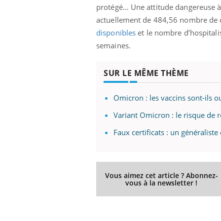
protégé… Une attitude dangereuse à 
actuellement de 484,56 nombre de c
disponibles
et le nombre d’hospitalis
semaines.
Eczéma Chronique des Mains :
Car
Youtube
You
Youtube
expliquer ma maladie
pré
SUR LE MÊME THÈME
Il y a des sujets qui sont faciles à aborder...
Fati
d'autres non ! D'un côté, poser des
mêm
questions sur la maladie d'un proche c'est
care
Omicron : les vaccins sont-ils o
montrer ...
...
Variant Omicron : le risque de r
Faux certificats : un généraliste
Vous aimez cet article ? Abonnez-
vous à la newsletter !