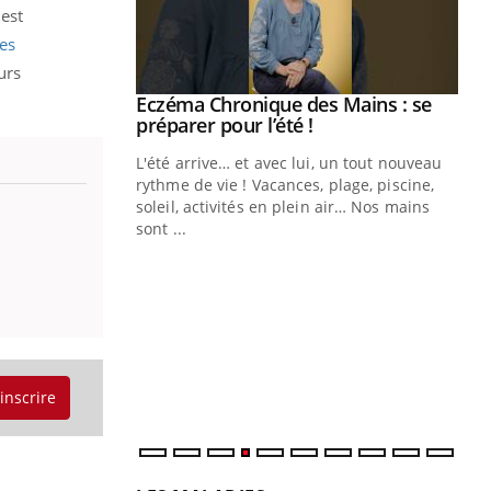
est
res
urs
ale : et si on
Eczéma Chronique des Mains : se
Youtube
ube
Youtube
préparer pour l’été !
e diabète de type 2
L'été arrive… et avec lui, un tout nouveau
çues chez les
rythme de vie ! Vacances, plage, piscine,
ez les soignants.
soleil, activités en plein air… Nos mains
sont ...
Di
You
Le 
nom
dia
défi
'inscrire