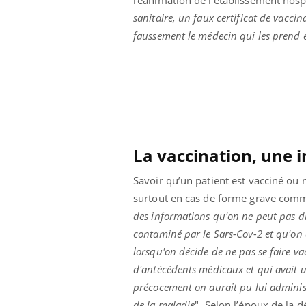
Mortalité infantile : un
sanitaire, un faux certificat de vaccin
rapport s’interroge sur
son taux élevé en France
faussement le médecin qui les prend 
La vaccination, une i
Savoir qu’un patient est vacciné ou 
surtout en cas de forme grave comme
des informations qu'on ne peut pas di
contaminé par le Sars-Cov-2 et qu'on 
lorsqu'on décide de ne pas se faire va
d'antécédents médicaux et qui avait u
précocement on aurait pu lui administ
de la maladie
". Selon l’époux de la d