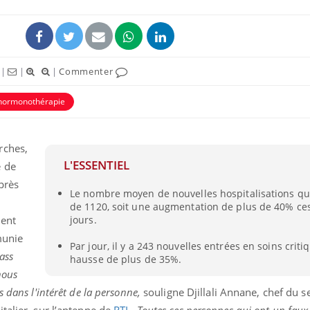
|
|
|
Commenter
hormonothérapie
rches,
L'ESSENTIEL
e de
près
Le nombre moyen de nouvelles hospitalisations qu
Grossesse à risque : ce jus
Cancer c
de 1120, soit une augmentation de plus de 40% ces
naturel attire l'attention
stratégi
des chercheurs
changé 
ient
jours.
basque
 munie
Par jour, il y a 243 nouvelles entrées en soins criti
ass
hausse de plus de 35%.
Comment oublier les
Chikung
écrans en vacances ?
West Nil
nous
t-il dan
France ?
 dans l'intérêt de la personne,
souligne
Djillali Annane, chef du s
talier, sur l’antenne de
RTL
.
Toutes ces personnes qui ont un faux