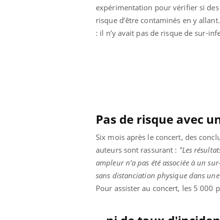
expérimentation pour vérifier si des
risque d’être contaminés en y allant
: il n’y avait pas de risque de sur-i
Pas de risque avec un
Six mois après le concert, des concl
auteurs sont rassurant :
"Les résulta
ampleur n’a pas été associée à un su
sans distanciation physique dans une 
ale : et si on
Eczéma Chronique des Mains : se
Dia
Youtube
You
ube
Youtube
préparer pour l’été !
Pour assister au concert, les 5 000 p
Le 
 diabète de type 2
L'été arrive… et avec lui, un tout nouveau
nom
ues chez les
rythme de vie ! Vacances, plage, piscine,
diab