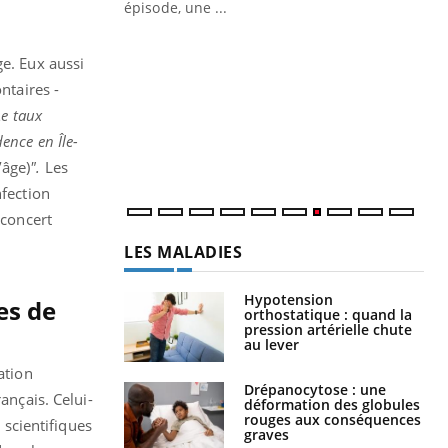
ière de bilan de
épisode, une ...
« jumeau
Qu
You
êtr
ge. Eux aussi
ntaires -
"Le
Le taux
qua
Doc
ence en Île-
dir
’âge)
".
Les
nfection
 concert
LES MALADIES
Hypotension
es de
orthostatique : quand la
pression artérielle chute
au lever
ation
Drépanocytose : une
ançais. Celui-
déformation des globules
rouges aux conséquences
 scientifiques
graves