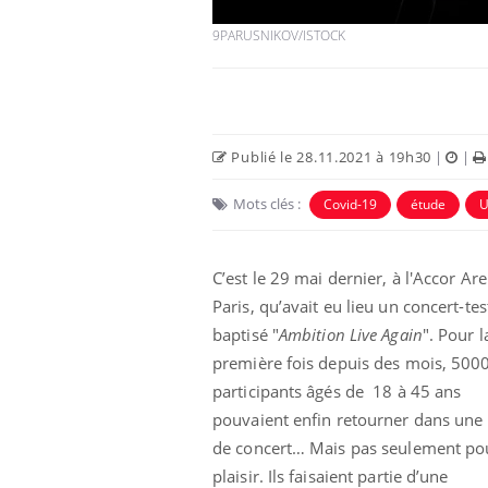
9PARUSNIKOV/ISTOCK
Publié le 28.11.2021 à 19h30
|
|
Mots clés :
Covid-19
étude
U
C’est le 29 mai dernier, à l'Accor Ar
Paris, qu’avait eu lieu un concert-tes
baptisé "
Ambition Live Again
". Pour l
première fois depuis des mois, 500
participants âgés de
18 à 45 ans
pouvaient enfin retourner dans une 
de concert… Mais pas seulement pou
plaisir. Ils faisaient partie d’une