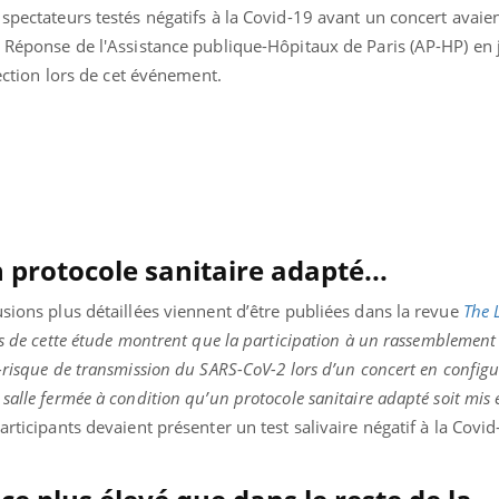
 spectateurs testés négatifs à la Covid-19 avant un concert avaie
. Réponse de l'Assistance publique-Hôpitaux de Paris (AP-HP) en j
nfection lors de cet événement.
 protocole sanitaire adapté...
usions plus détaillées viennent d’être publiées dans la revue
The 
ts de cette étude montrent que la participation à un rassemblemen
r-risque de transmission du SARS-CoV-2 lors d’un concert en config
salle fermée à condition qu’un protocole sanitaire adapté soit mis
Youtube
bète & Ramadan 2026
Un « jumeau numériq
tube
Youtube
faciliter l’accès à la 
articipants devaient présenter un test salivaire négatif à la Covi
Ramadan approche, et, pour de
Youtube
préventive
breuses personnes atteintes de
Un établissement lié à u
ète, c'est une période de questions, de