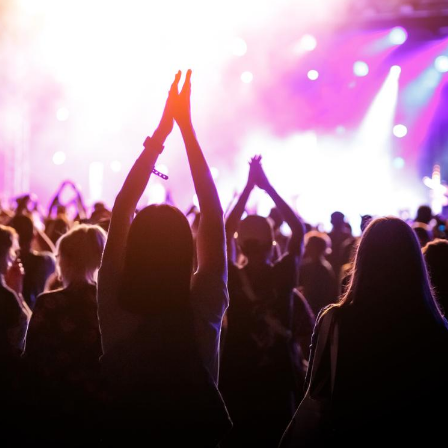
Les médicaments GLP-1
VIH : la
protègent-ils aussi les os
tous les
?
elle enfi
Cytomégalovirus : ce qui
Pourquo
change dans la prise en
gâche-t-
charge des femmes
jours de
enceintes
La sieste empêche-t-elle
Fortes c
de dormir la nuit ?
pourquo
noyade g