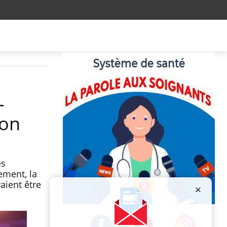
-
ron
es
ement, la
aient être
Publicité