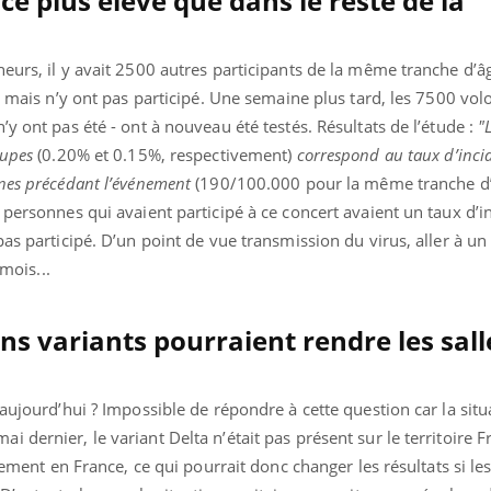
nce plus élevé que dans le reste de la
mutualiste innove en mat
s, mais ...
santé : l'utilisation d'un 
numérique » permet ...
eurs, il y avait 2500 autres participants de la même tranche d’â
t mais n’y ont pas participé. Une semaine plus tard, les 7500 volo
y ont pas été - ont à nouveau été testés. Résultats de l’étude :
"
oupes
(0.20% et 0.15%, respectivement)
correspond au taux d’incid
ines précédant l’événement
(190/100.000 pour la même tranche d
 personnes qui avaient participé à ce concert avaient un taux d’i
pas participé. D’un point de vue transmission du virus, aller à un
 mois...
ns variants pourraient rendre les sall
 aujourd’hui ? Impossible de répondre à cette question car la situ
dernier, le variant Delta n’était pas présent sur le territoire Fr
ivement en France, ce qui pourrait donc changer les résultats si les