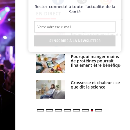
Restez connecté à toute l’actualité de la
Twitter
Facebook
Instagram
Santé
EN DIRECT
 fin du comprimé
Le Viagra pourrait-il
 jours se profile-t-
freiner la propagation du
n ?
cancer ?
S'INSCRIRE À LA NEWSLETTER
i votre ventre
Pourquoi manger moins
il les premiers
de protéines pourrait
 vos vacances ?
finalement être bénéfique
haleurs :
Grossesse et chaleur : ce
i le risque de
que dit la science
rimpe-t-il ?