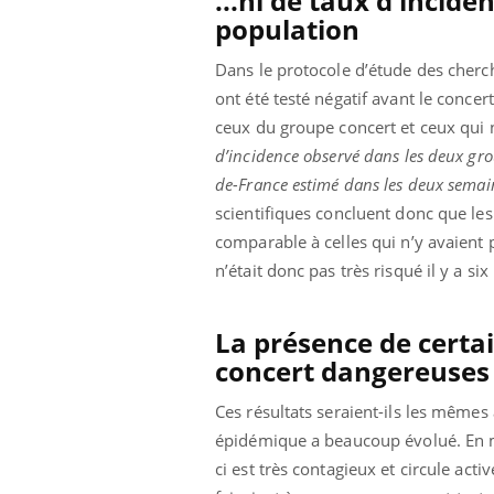
...ni de taux d'incide
ez les soignants.
soleil, activités en plein air… Nos mains
défi
population
sont ...
Dans le protocole d’étude des cherch
ont été testé négatif avant le concer
ceux du groupe concert et ceux qui n’
d’incidence observé dans les deux gr
de-France estimé dans les deux sema
scientifiques concluent donc que les
comparable à celles qui n’y avaient 
n’était donc pas très risqué il y a six
La présence de certai
concert dangereuses
Ces résultats seraient-ils les mêmes
épidémique a beaucoup évolué. En mai 
ci est très contagieux et circule act