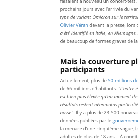
faisaient à nouveau un concert-test.
prochains jours avec l’arrivée du v
type de variant Omicron sur le territo
Olivier Véran
devant la presse, lors 
a été identifié en Italie, en Allemagne.
de beaucoup de formes graves de l
Mais la couverture p
participants
Actuellement, plus de
50 millions d
de 66 millions d’habitants.
"L’autre 
est bien plus élevée qu’au moment de l
résultats restent néanmoins particuliè
basse".
Il y a plus de 23 500 nouvea
données publiées par le
gouvernem
la menace d’une cinquième vague, le 
adultes de plus de 18 ans… À condit