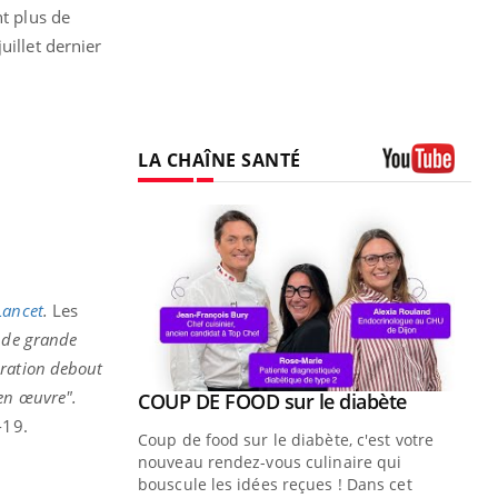
nt plus de
uillet dernier
LA CHAÎNE SANTÉ
Youtube
Lancet
.
Les
t de grande
uration debout
 en œuvre".
Youtube
ue » pour
COUP DE FOOD sur le diabète
Youtube
médecine
d-19.
Coup de food sur le diabète, c'est votre
nouveau rendez-vous culinaire qui
n groupe
bouscule les idées reçues ! Dans cet