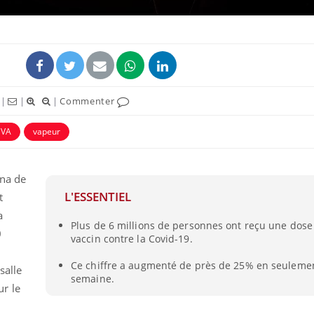
|
|
|
Commenter
VA
vapeur
ena de
L'ESSENTIEL
t
a
Plus de 6 millions de personnes ont reçu une dose
0
vaccin contre la Covid-19.
Ce chiffre a augmenté de près de 25% en seuleme
salle
semaine.
r le