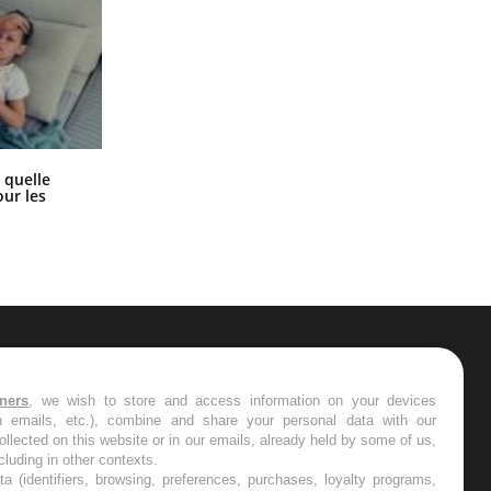
Syndrome métabolique : quels sont
 quelle
les meilleurs exercices physiques ?
ur les
ER
tners
, we wish to store and access information on your devices
in emails, etc.), combine and share your personal data with our
s les semaines les meilleures
ollected on this website or in our emails, already held by some of us,
ncluding in other contexts.
ta (identifiers, browsing, preferences, purchases, loyalty programs,