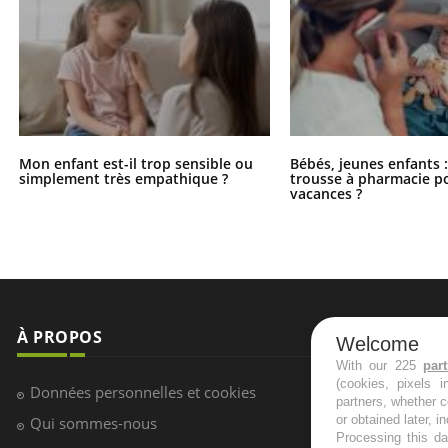
Mon enfant est-il trop sensible ou
Bébés, jeunes enfants :
simplement très empathique ?
trousse à pharmacie po
vacances ?
À PROPOS
NEWSLETT
Welcome
With our 225
par
(cookies, pixels 
Recevez toute
Données personnelles et cookies
partners, whether c
infos santé
or obtained later, i
Qui sommes-nous
Processing this da