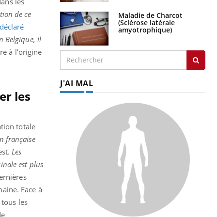
dans les
ation de ce
Maladie de Charcot
(Sclérose latérale
 déclaré
amyotrophique)
en Belgique, il
re à l’origine
J'AI MAL
er les
tion totale
n française
est.
Les
inale est plus
ernières
aine. Face à
 tous les
de