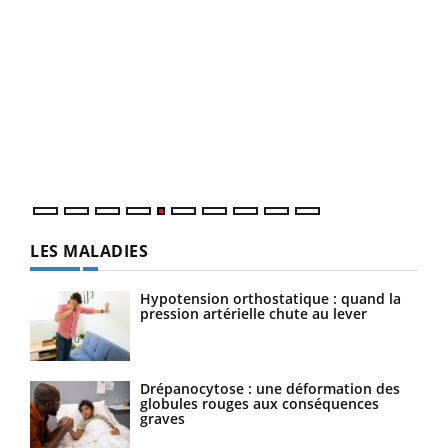
Un 
You
à l
Un é
mati
numé
LES MALADIES
Hypotension orthostatique : quand la
pression artérielle chute au lever
Drépanocytose : une déformation des
globules rouges aux conséquences
graves