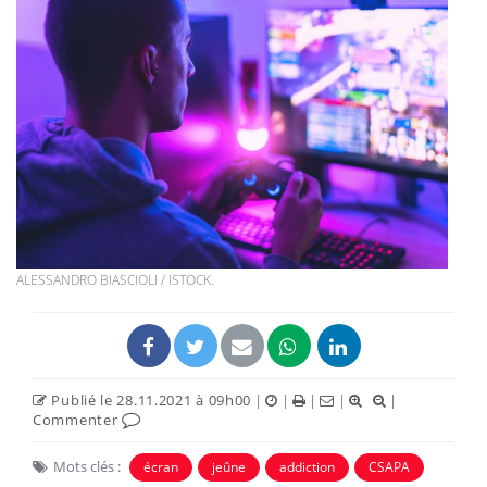
ALESSANDRO BIASCIOLI / ISTOCK.
Publié le 28.11.2021 à 09h00
|
|
|
|
|
Commenter
Mots clés :
écran
jeûne
addiction
CSAPA