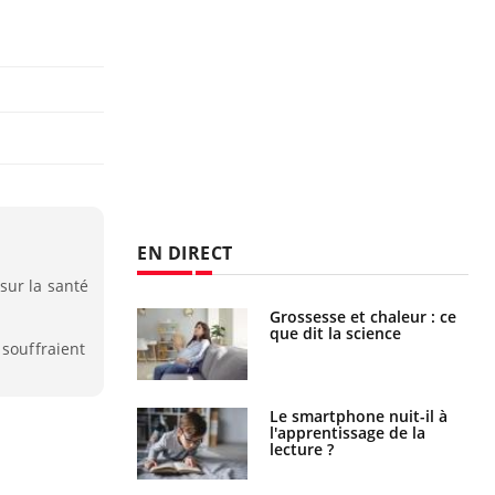
EN DIRECT
sur la santé
Grossesse et chaleur : ce
Mordue par un
que dit la science
barracuda, une petite fille
 souffraient
secourue grâce à un
réflexe essentiel
Le smartphone nuit-il à
Légionellose en Suisse :
l'apprentissage de la
quelle est l’origine de la
lecture ?
contamination ?