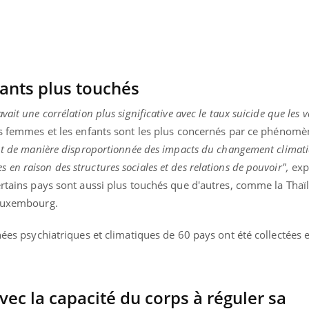
Pourquoi manger moins
de protéines pourrait
finalement être bénéfique
ants plus touchés
ait une corrélation plus significative avec le taux suicide que les 
es femmes et les enfants sont les plus concernés par ce phénom
ent de manière disproportionnée des impacts du changement climati
n raison des structures sociales et des relations de pouvoir",
exp
ertains pays sont aussi plus touchés que d'autres, comme la Thaïl
 Luxembourg.
nnées psychiatriques et climatiques de 60 pays ont été collectées 
vec la capacité du corps à réguler sa