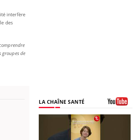
té interfère
ile des
x comprendre
es groupes de
LA CHAÎNE SANTÉ
Youtube