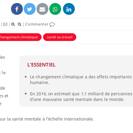
|
|
|
Commenter
changement climatique
santé au travail
des
L'ESSENTIEL
 le
Le changement climatique a des effets importants 
humaine.
Fortes chaleurs :
 de
pourquoi le risque de
En 2016, on estimait que 1,1 milliard de personnes
noyade grimpe-t-il ?
es et
d'une mauvaise santé mentale dans le monde.
e
Le Viagra pourrait-il
freiner la propagation du
ur la santé mentale à l'échelle internationale.
cancer ?