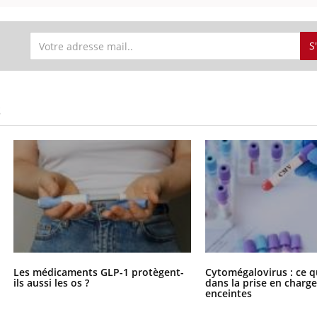
S
uline & Charge mentale : et si on
tube
Youtube
it en parler??
026, l'insuline dans le diabète de type 2
S
e entourée d'idées reçues chez les
ients comme parfois chez les soignants.
Les médicaments GLP-1 protègent-
Cytomégalovirus : ce q
ils aussi les os ?
dans la prise en char
enceintes