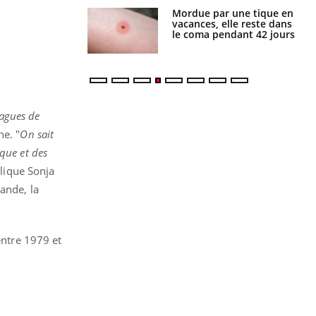
Mordue par une tique en
Allergies alimentaires :
vacances, elle reste dans
une nouvelle arme contre
le coma pendant 42 jours
les réactions sévères
vagues de
ène.
"
On sait
que et des
lique Sonja
ande, la
entre 1979 et