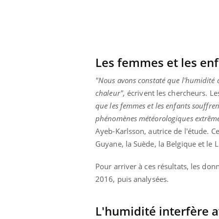
lovirus : ce qui
Pourquoi votre ventre
ans la prise en
gâche-t-il les premiers
des femmes
jours de vos vacances ?
s
Les femmes et les enf
"Nous avons constaté que l'humidité av
chaleur",
écrivent les chercheurs. L
que les femmes et les enfants souffr
phénomènes météorologiques extrêmes e
Ayeb-Karlsson, autrice de l'étude. C
Guyane, la Suède, la Belgique et le
Pour arriver à ces résultats, les do
2016, puis analysées.
L'humidité interfère a