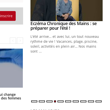
'inscrire
Eczéma Chronique des Mains : se
Youtube
Youtube
préparer pour l’été !
L'été arrive… et avec lui, un tout nouveau
rythme de vie ! Vacances, plage, piscine,
soleil, activités en plein air… Nos mains
sont ...
Youtube
Diabète & Ramadan 2026
Un
Youtube
You
fac
Le Ramadan approche, et, pour de
pr
nombreuses personnes atteintes de
Un 
diabète, c'est une période de questions, de
mut
défis, mais ...
san
num
La sieste empêche-t-elle de dormir
ui change
la nuit ?
ge des femmes