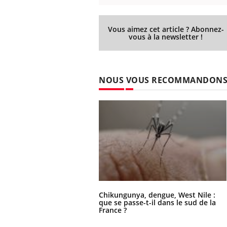
Vous aimez cet article ? Abonnez-
vous à la newsletter !
 Mains :
Carence en fer : comprendre pour
Ins
Youtube
You
Youtube
Youtube
prévenir
osa
aciles à aborder...
Fatigue, irritabilité, brouillard mental ou
En 2
NOUS VOUS RECOMMANDON
poser des
même alopécie… Les symptômes de la
rest
'un proche c'est
carence en fer sont multiples ce qui la rend
pat
...
Chikungunya, dengue, West Nile :
que se passe-t-il dans le sud de la
France ?