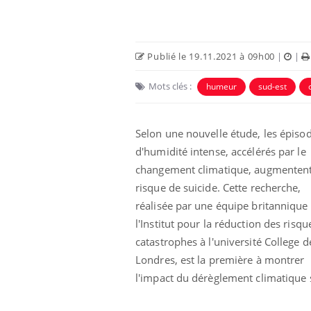
Publié le 19.11.2021 à 09h00
|
|
Mots clés :
humeur
sud-est
Selon une nouvelle étude, les épiso
d'humidité intense, accélérés par le
changement climatique, augmentent
risque de suicide. Cette recherche,
unya, dengue,
La sieste empêche-t-elle
réalisée par une équipe britannique
e : que se passe-
de dormir la nuit ?
 le sud de la
l'Institut pour la réduction des risqu
catastrophes à l'université College d
Londres, est la première à montrer
icaments GLP-1
VIH : la fin du comprimé
-ils aussi les os
tous les jours se profile-t-
l'impact du dérèglement climatique s
elle enfin ?