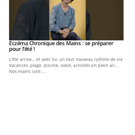
Eczéma Chronique des Mains : se préparer
Youtube
Youtube
pour l’été !
L'été arrive… et avec lui, un tout nouveau rythme de vie !
Vacances, plage, piscine, soleil, activités en plein air…
Nos mains sont ...
Dia
You
Le 
pers
ques