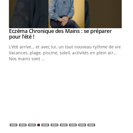
Eczéma Chronique des Mains : se préparer
Youtube
Youtube
pour l’été !
L'été arrive… et avec lui, un tout nouveau rythme de vie !
Vacances, plage, piscine, soleil, activités en plein air…
Nos mains sont ...
Dia
You
Le 
pers
ques