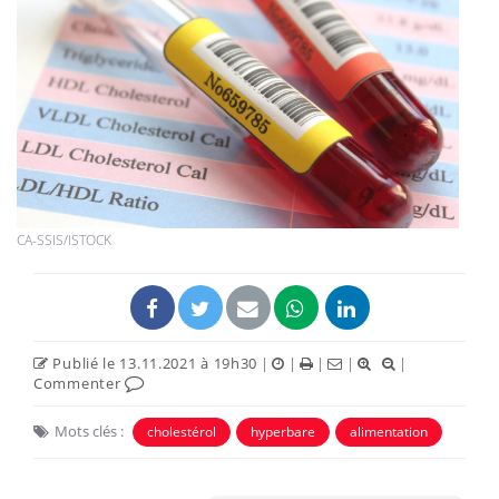
CA-SSIS/ISTOCK
Publié le 13.11.2021 à 19h30
|
|
|
|
|
Commenter
Mots clés :
cholestérol
hyperbare
alimentation