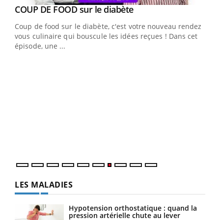
Youtube
cès
COUP DE FOOD sur le diabète
Youtube
Coup de food sur le diabète, c'est votre nouveau rendez-
 en
vous culinaire qui bouscule les idées reçues ! Dans cet
u
épisode, une ...
Qua
You
"Les
trav
DRH 
LES MALADIES
Hypotension orthostatique : quand la
pression artérielle chute au lever