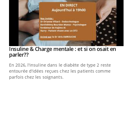
Youtube
Insuline & Charge mentale : et si on osait en
Youtube
Youtube
parler??
En 2026, l'insuline dans le diabète de type 2 reste
entourée d'idées reçues chez les patients comme
parfois chez les soignants.
Ecz
You
pour
L'ét
Vaca
Nos 