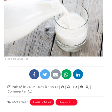
FOTOEDU/ISTOCK
Publié le 24.05.2021 à 18h30
|
|
|
|
|
Commenter
Mots clés :
Laëtitia Milot
cholestérol