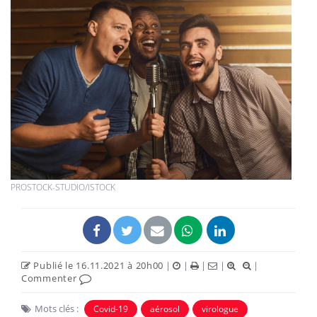
PROSTOCK-STUDIO/ISTOCK
Publié le 16.11.2021 à 20h00
|
|
|
|
|
Commenter
Mots clés :
Covid-19
aérosol
virologue