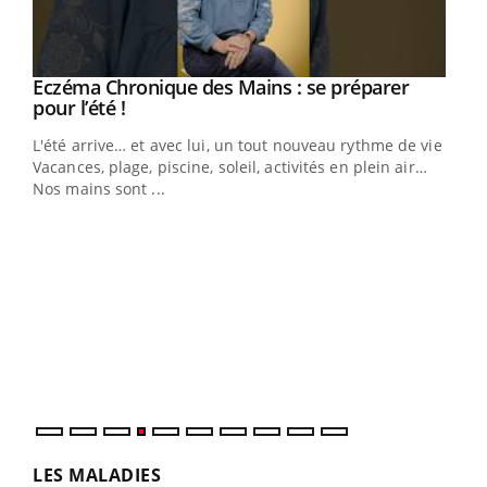
Eczéma Chronique des Mains : se préparer
Youtube
Youtube
pour l’été !
L'été arrive… et avec lui, un tout nouveau rythme de vie !
Vacances, plage, piscine, soleil, activités en plein air…
Nos mains sont ...
Dia
You
Le 
pers
ques
LES MALADIES