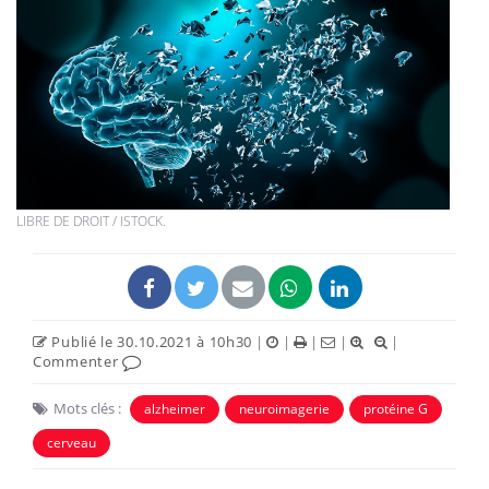
LIBRE DE DROIT / ISTOCK.
Publié le 30.10.2021 à 10h30
|
|
|
|
|
Commenter
Mots clés :
alzheimer
neuroimagerie
protéine G
cerveau