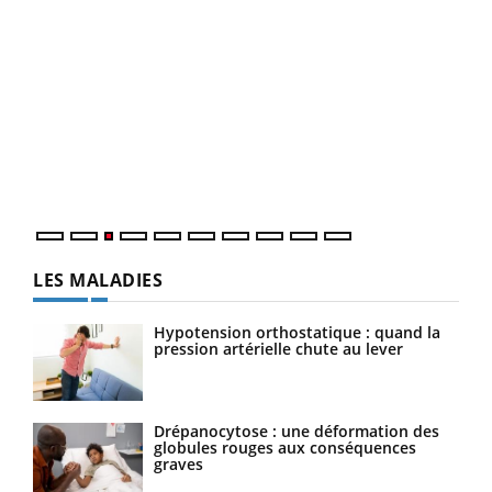
Ecz
You
pour
L'ét
Vaca
Nos 
LES MALADIES
Hypotension orthostatique : quand la
pression artérielle chute au lever
Drépanocytose : une déformation des
globules rouges aux conséquences
graves