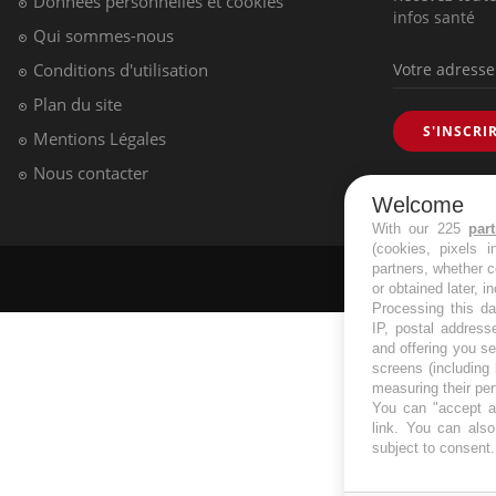
Données personnelles et cookies
infos santé
Qui sommes-nous
Conditions d'utilisation
Plan du site
S'INSCRI
Mentions Légales
Nous contacter
Welcome
With our 225
par
(cookies, pixels 
partners, whether c
or obtained later, i
Processing this da
IP, postal address
and offering you s
screens (including
measuring their pe
You can "accept al
link
. You can also 
subject to consent