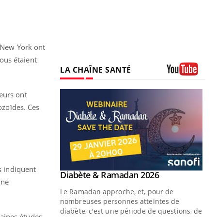
f New York ont
ous étaient
LA CHAÎNE SANTÉ
Youtube
eurs ont
ozoïdes. Ces
s indiquent
Youtube
 Mains : se
Diabète & Ramadan 2026
Youtube
une
outube
Le Ramadan approche, et, pour de
 un tout nouveau
nombreuses personnes atteintes de
plage, piscine,
diabète, c'est une période de questions, de
taines études