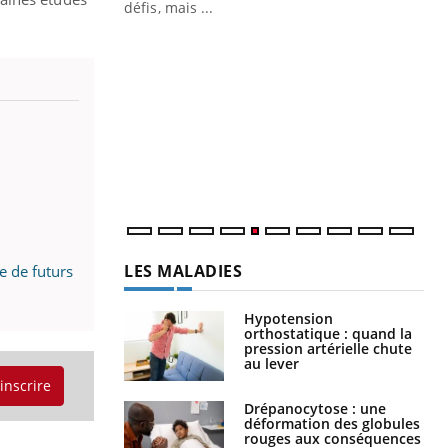
 air… Nos mains
défis, mais ...
Un
You
fac
pr
Un 
mut
san
num
LES MALADIES
e de futurs
Hypotension
orthostatique : quand la
pression artérielle chute
au lever
'inscrire
Drépanocytose : une
déformation des globules
rouges aux conséquences