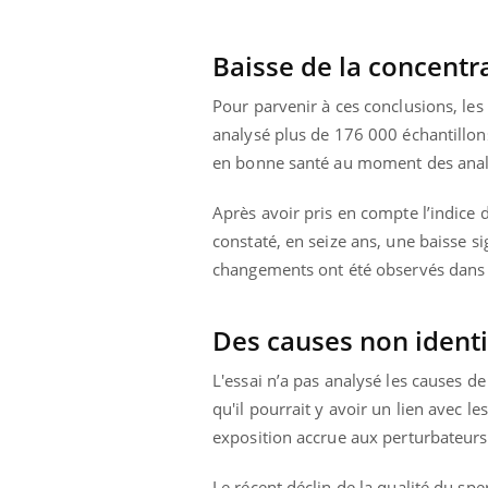
Baisse de la concentra
Pour parvenir à ces conclusions, les
analysé plus de 176 000 échantillon
en bonne santé au moment des analy
Après avoir pris en compte l’indice
constaté, en seize ans, une baisse si
Carence en fer : comprendre pour
Youtube
changements ont été observés dans 
Youtube
prévenir
Fatigue, irritabilité, brouillard mental ou
Des causes non identi
même alopécie… Les symptômes de la
carence en fer sont multiples ce qui la rend
...
L'essai n’a pas analysé les causes d
 Mains :
Ins
You
qu'il pourrait y avoir un lien avec 
Youtube
osa
exposition accrue aux perturbateurs
aciles à aborder...
En 2
poser des
rest
Le récent déclin de la qualité du s