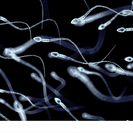
Syndrome métabolique :
Mortalit
quels sont les meilleurs
rapport 
exercices physiques ?
son tau
Comment éviter une otite
Grossess
pendant les vacances ?
naturel 
des che
Hantavirus : un cas
Comment
détecté chez un touriste
écrans 
en France