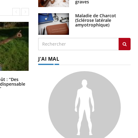
graves
Maladie de Charcot
(Sclérose latérale
amyotrophique)
J'AI MAL
Les troubles du sommeil modifient
oût : “Des
votre cerveau !
indispensable
”