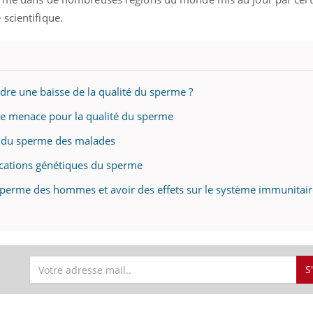
ients comme parfois chez les soignants.
soleil, activités en plein
scientifique.
sont ...
indre une baisse de la qualité du sperme ?
ne menace pour la qualité du sperme
té du sperme des malades
ications génétiques du sperme
e sperme des hommes et avoir des effets sur le système immunitair
S