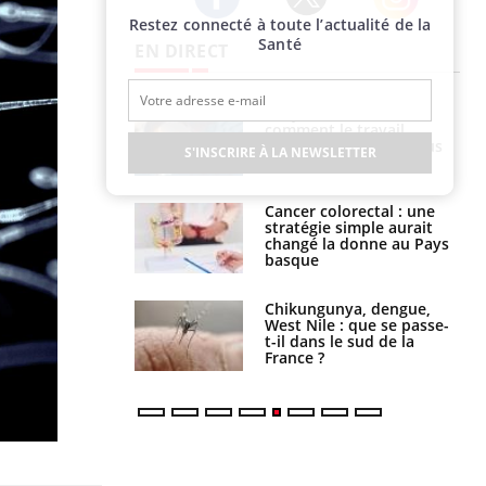
Restez connecté à toute l’actualité de la
Twitter
Facebook
Instagram
Santé
EN DIRECT
é infantile : un
Toujours connectés :
s’interroge sur
comment le travail
x élevé en France
empiète de plus en plus
S'INSCRIRE À LA NEWSLETTER
sur nos soirées
e à risque : ce jus
Cancer colorectal : une
attire l'attention
stratégie simple aurait
rcheurs
changé la donne au Pays
basque
 oublier les
Chikungunya, dengue,
en vacances ?
West Nile : que se passe-
t-il dans le sud de la
France ?