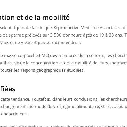
tion et de la mobilité
 scientifiques de la clinique Reproductive Medicine Associates o
s de sperme prélevés sur 3 500 donneurs âgés de 19 à 38 ans. T
ses et ne vivaient pas au même endroit.
 de masse corporelle (IMC) des membres de la cohorte, les cherch
gnificative de la concentration et de la mobilité de leurs spermat
toutes les régions géographiques étudiées.
fiées
e cette tendance. Toutefois, dans leurs conclusions, les chercheur
uline & Charge mentale : et si on
Eczéma Chronique des
tube
Youtube
les changements de mode de vie (régime alimentaire, stress...) ou 
Youtube
Y
it en parler??
préparer pour l’été !
 endocriniens.
026, l'insuline dans le diabète de type 2
L'été arrive… et avec lui,
e entourée d'idées reçues chez les
rythme de vie ! Vacances, 
perme dans de nombreuses régions du monde mis au jour par cer