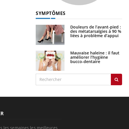
SYMPTÔMES
Douleurs de l’avant-pied :
des métatarsalgies à 90 %
liées à problème d’appui
Mauvaise haleine : il faut
améliorer l’hygiène
bucco-dentaire
ER
s les semaines les meilleures