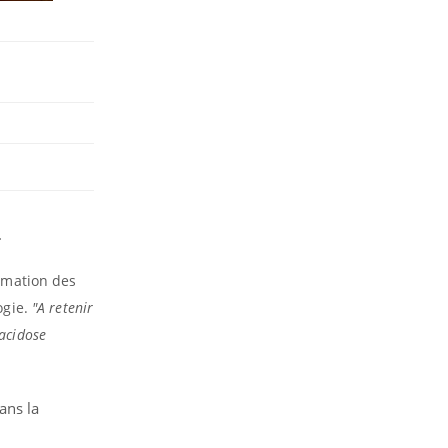
.
ammation des
ogie.
"A retenir
’acidose
ans la