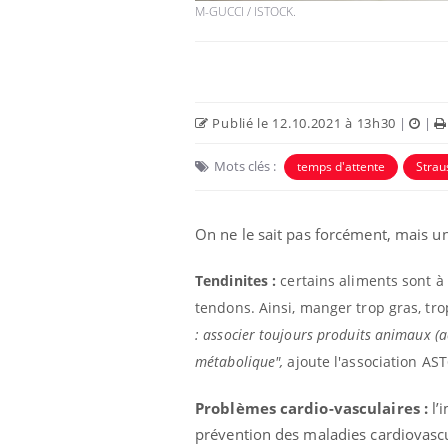
M-GUCCI / ISTOCK.
Publié le 12.10.2021 à 13h30
|
|
Mots clés :
temps d'attente
Strau
On ne le sait pas forcément, mais 
Tendinites :
certains aliments sont à
tendons. Ainsi, manger trop gras, tro
: associer toujours produits animaux (ac
métabolique",
ajoute l'association AST
Problèmes cardio-vasculaires :
l’
prévention des maladies cardiovascu