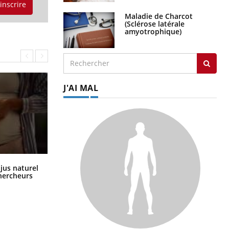
'inscrire
Maladie de Charcot
(Sclérose latérale
amyotrophique)
J'AI MAL
Comment oublier les écrans en
 jus naturel
vacances ?
chercheurs