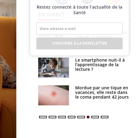
Restez connecté à toute l’actualité de la
Twitter
Facebook
Instagram
Santé
EN DIRECT
haleurs :
Grossesse et chaleur : ce
i le risque de
que dit la science
rimpe-t-il ?
S'INSCRIRE À LA NEWSLETTER
a pourrait-il
Le smartphone nuit-il à
la propagation du
l'apprentissage de la
lecture ?
i manger moins
Mordue par une tique en
éines pourrait
vacances, elle reste dans
ent être bénéfique
le coma pendant 42 jours