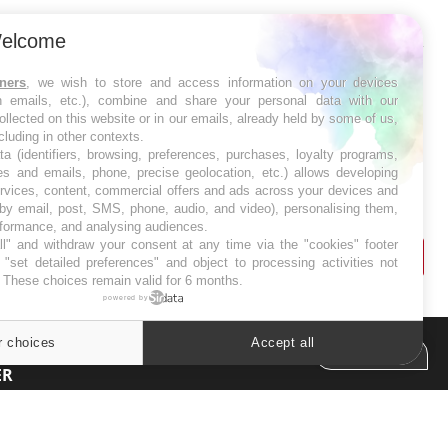
SYMPTÔMES
elcome
Douleurs de l’avant-pied :
tners
, we wish to store and access information on your devices
des métatarsalgies à 90 %
in emails, etc.), combine and share your personal data with our
liées à problème d’appui
ollected on this website or in our emails, already held by some of us,
ncluding in other contexts.
ta (identifiers, browsing, preferences, purchases, loyalty programs,
Mauvaise haleine : il faut
es and emails, phone, precise geolocation, etc.) allows developing
améliorer l’hygiène
ervices, content, commercial offers and ads across your devices and
bucco-dentaire
 by email, post, SMS, phone, audio, and video), personalising them,
rformance, and analysing audiences.
l" and withdraw your consent at any time via the "cookies" footer
"set detailed preferences" and object to processing activities not
. These choices remain valid for 6 months.
powered by
r choices
Accept all
Cookies settings
ER
s les semaines les meilleures