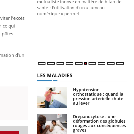
mutualiste innove en matière de bilan de
santé : l'utilisation d'un « jumeau
CO
You
numérique » permet ...
iter l’excès
Cou
n ce qui
nou
, pâtes
bou
épi
rmation d’un
LES MALADIES
Hypotension
orthostatique : quand la
pression artérielle chute
au lever
Drépanocytose : une
déformation des globules
rouges aux conséquences
graves