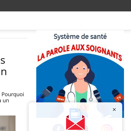
es
on
t Pourquoi
à un
Publicité