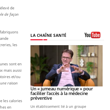
 élevé de
ble de façon
 fabriquons
LA CHAÎNE SANTÉ
rande
Youtube
reries, les
unes sont en
ux mais aussi
atoires et/ou
 une raison
Youtube
2026
Un « jumeau numérique » pour
Youtube
faciliter l’accès à la médecine
 pour de
Youtube
préventive
e les calories
teintes de
Un établissement lié à un groupe
ches en
e de questions, de