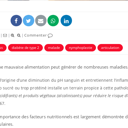
|
|
|
Commenter
ss
diabète de type 2
malade
nymphoplastie
articulation
une mauvaise alimentation peut générer de nombreuses maladies
 l’origine d’une diminution du pH sanguin et entretiennent l’infl
p sucré ou trop protéiné installe un terrain propice à cette pathol
idifiants) et produits végétaux (alcalinisants) pour réduire le risque d
67.
importance des facteurs nutritionnels est largement démontrée d
laires.