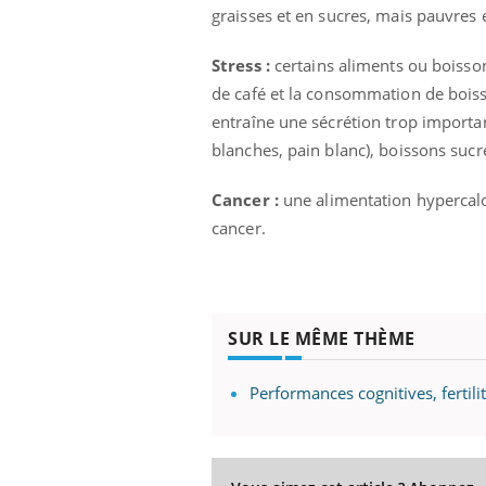
les ce qui la rend
patients comme parfois chez les soignants.
sole
graisses et en sucres, mais pauvres
sont
Stress :
certains aliments ou boisson
de café et la consommation de boiss
entraîne une sécrétion trop important
blanches, pain blanc), boissons sucrée
Cancer :
une alimentation hypercalor
cancer.
SUR LE MÊME THÈME
Performances cognitives, fertili