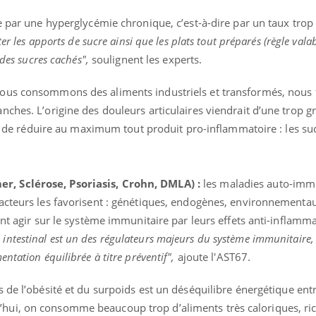
se par une hyperglycémie chronique, c’est-à-dire par un taux trop
ter les apports de sucre ainsi que les plats tout préparés (règle vala
 des sucres cachés",
soulignent les experts.
ous consommons des aliments industriels et transformés, nous
ches. L’origine des douleurs articulaires viendrait d’une trop g
nc de réduire au maximum tout produit pro-inflammatoire : les suc
, Sclérose, Psoriasis, Crohn, DMLA) :
l
es maladies auto-imm
acteurs les favorisent : génétiques, endogènes, environnementa
ent agir sur le système immunitaire par leurs effets anti-inflamm
 intestinal est un des régulateurs majeurs du système immunitaire,
éma Chronique des Mains : se
Diabète & Ramadan 
tube
Youtube
ntation équilibrée à titre préventif",
ajoute l'AST67.
Youtube
parer pour l’été !
Le Ramadan approche, et,
 de l’obésité et du surpoids est un déséquilibre énergétique entr
é arrive… et avec lui, un tout nouveau
nombreuses personnes at
me de vie ! Vacances, plage, piscine,
ui, on consomme beaucoup trop d’aliments très caloriques, ri
diabète, c'est une périod