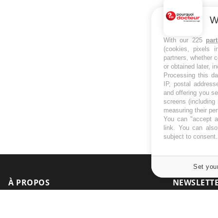
W
With our 225
par
(cookies, pixels 
partners, whether c
or obtained later, i
Processing this da
IP, postal address
and offering you s
screens (including
measuring their pe
You can "accept al
link
. You can also 
subject to consent
Set you
À PROPOS
NEWSLETT
Recevez toute
Données personnelles et cookies
infos santé