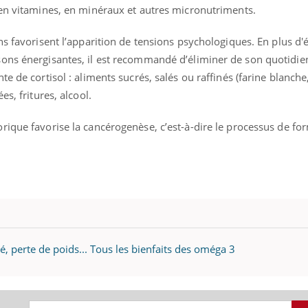
il, activités en plein air… Nos mains
défis, mais ...
 en vitamines, en minéraux et autres micronutriments.
 ...
s favorisent l’apparition de tensions psychologiques. En plus d'év
ons énergisantes, il est recommandé d’éliminer de son quotidie
e de cortisol : aliments sucrés, salés ou raffinés (farine blanche
s, fritures, alcool.
ique favorise la cancérogenèse, c’est-à-dire le processus de fo
té, perte de poids... Tous les bienfaits des oméga 3