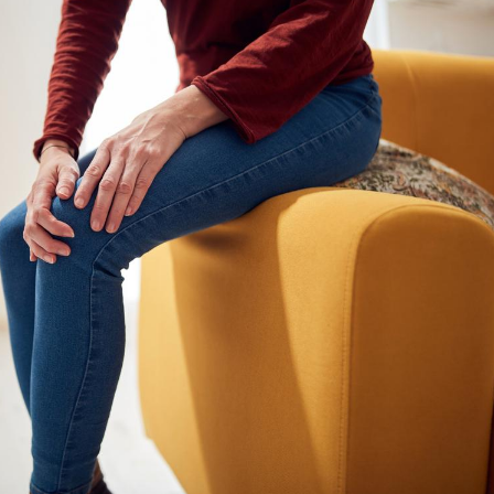
La sieste empêche-t-elle
Fortes c
de dormir la nuit ?
pourquo
noyade g
VIH : la fin du comprimé
Le Viagr
tous les jours se profile-t-
freiner 
elle enfin ?
cancer ?
Pourquoi votre ventre
Pourquo
gâche-t-il les premiers
de prot
jours de vos vacances ?
finalem