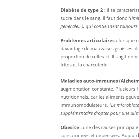
Diabète de type 2 :
il se caractéri
sucre dans le sang. Il faut donc
"limi
générale...), qui contiennent toujours
Problèmes articulaires :
lorsque n
davantage de mauvaises graisses blan
proportion de celles-ci. Il s’agit do
frites et la charcuterie.
Maladies auto-immunes (Alzheimer
augmentation constante. Plusieurs f
nutritionnels, car les aliments peuv
immunomodulateurs.
"Le microbiote
prendre pour
Insuline & Charge mentale : et si on
Ecz
Youtube
You
supplémentaire d’opter pour une alime
Youtube
osait en parler??
pré
Obésité :
une des causes principales
llard mental ou
En 2026, l'insuline dans le diabète de type 2
L'ét
tômes de la
reste entourée d'idées reçues chez les
ryth
consommées et dépensées. Aujourd’h