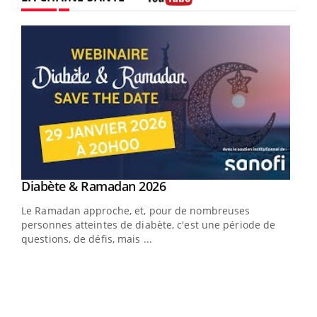
Youtube
Youtube
Diabète & Ramadan 2026
Youtube
Le Ramadan approche, et, pour de nombreuses
vie !
personnes atteintes de diabète, c'est une période de
…
questions, de défis, mais ...
Un 
You