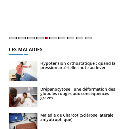
à l
Un é
mati
numé
LES MALADIES
Hypotension orthostatique : quand la
pression artérielle chute au lever
Drépanocytose : une déformation des
globules rouges aux conséquences
graves
Maladie de Charcot (Sclérose latérale
amyotrophique)