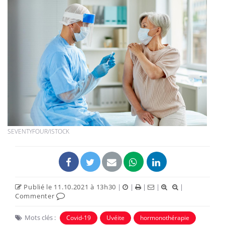
SEVENTYFOUR/ISTOCK
Publié le 11.10.2021 à 13h30
|
|
|
|
|
Commenter
Mots clés :
Covid-19
Uvéite
hormonothérapie