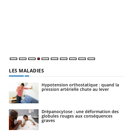
Dia
You
Le 
pers
ques
LES MALADIES
Hypotension orthostatique : quand la
pression artérielle chute au lever
Drépanocytose : une déformation des
globules rouges aux conséquences
graves