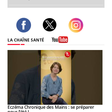
Twitter
Facebook
Instagram
LA CHAÎNE SANTÉ
Youtube
Eczéma Chronique des Mains : se préparer
Youtube
Youtube
pour l’été !