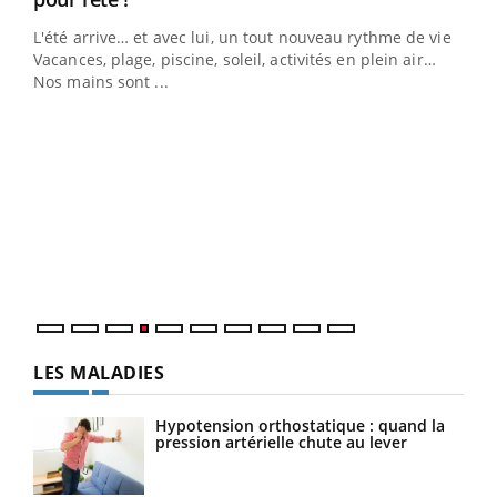
L'été arrive… et avec lui, un tout nouveau rythme de vie !
Vacances, plage, piscine, soleil, activités en plein air…
Nos mains sont ...
Dia
You
Le 
pers
ques
LES MALADIES
Hypotension orthostatique : quand la
pression artérielle chute au lever