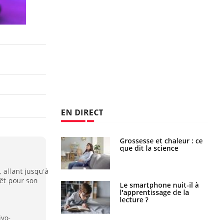
EN DIRECT
haleurs :
Grossesse et chaleur : ce
i le risque de
que dit la science
rimpe-t-il ?
 allant jusqu’à
rêt pour son
a pourrait-il
Le smartphone nuit-il à
la propagation du
l'apprentissage de la
lecture ?
ivo-