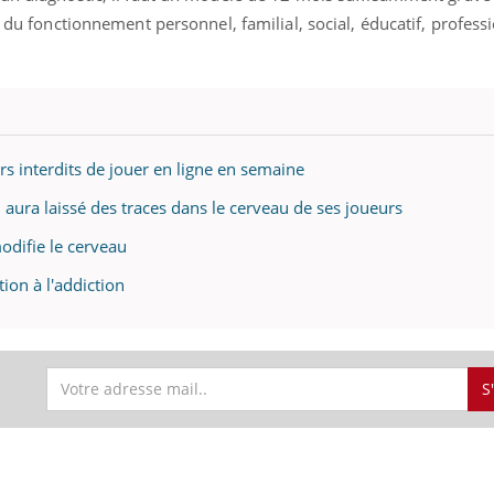
e du fonctionnement personnel, familial, social, éducatif, profess
ence en fer : comprendre pour
Insuline & Charge ment
tube
Youtube
Youtube
Yout
venir
osait en parler??
gue, irritabilité, brouillard mental ou
En 2026, l'insuline dans l
rs interdits de jouer en ligne en semaine
e alopécie… Les symptômes de la
reste entourée d'idées re
ura laissé des traces dans le cerveau de ses joueurs
nce en fer sont multiples ce qui la rend
patients comme parfois ch
modifie le cerveau
tion à l'addiction
S
S