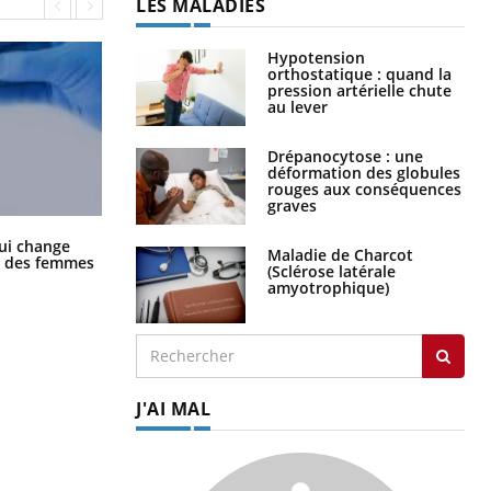
LES MALADIES
Hypotension
orthostatique : quand la
pression artérielle chute
au lever
Drépanocytose : une
déformation des globules
rouges aux conséquences
graves
La sieste empêche-t-elle de dormir
ui change
Maladie de Charcot
la nuit ?
ge des femmes
(Sclérose latérale
amyotrophique)
J'AI MAL