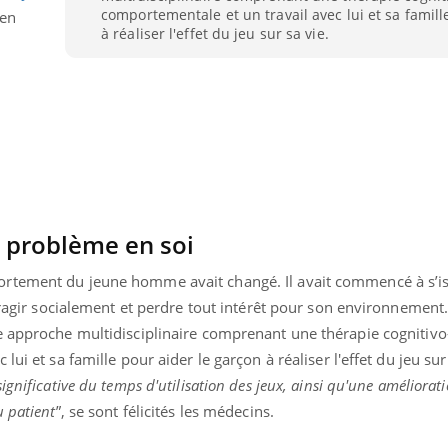
comportementale et un travail avec lui et sa famille
 en
Pourquoi votre ventre
Pourquo
gâche-t-il les premiers
de prot
à réaliser l'effet du jeu sur sa vie.
jours de vos vacances ?
finalem
n problème en soi
rtement du jeune homme avait changé. Il avait commencé à s’is
eragir socialement et perdre tout intérêt pour son environnement.
e approche multidisciplinaire comprenant une thérapie cognitivo
ui et sa famille pour aider le garçon à réaliser l'effet du jeu sur 
gnificative du temps d'utilisation des jeux, ainsi qu'une améliorat
u patient
”, se sont félicités les médecins.