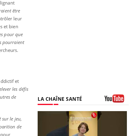
lignant
raient être
ntrôler leur
es et bien
es pour que
ts pourraient
ercheurs.
ddictif et
lever les défis
autres de
LA CHAÎNE SANTÉ
Youtube
 sur le jeu,
parition de
 pour