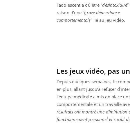
l’adolescent a dû être “
désintoxiqué
”
Cytomégalovirus : ce qui
change dans la prise en
raison d’une “
grave dépendance
charge des femmes
enceintes
comportementale
” lié au jeu vidéo.
Les jeux vidéo, pas u
Depuis quelques semaines, le compo
en plus, allant jusqu’à refuser d’int
l’équipe médicale a mis en place un
comportementale et un travaille avec l
résultats ont montré une diminution si
fonctionnement personnel et social d