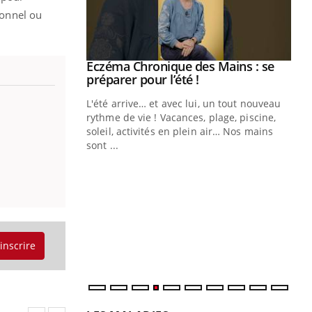
ionnel ou
ale : et si on
Eczéma Chronique des Mains : se
Youtube
ube
Youtube
préparer pour l’été !
e diabète de type 2
L'été arrive… et avec lui, un tout nouveau
çues chez les
rythme de vie ! Vacances, plage, piscine,
ez les soignants.
soleil, activités en plein air… Nos mains
sont ...
Di
You
Le 
nom
dia
défi
'inscrire