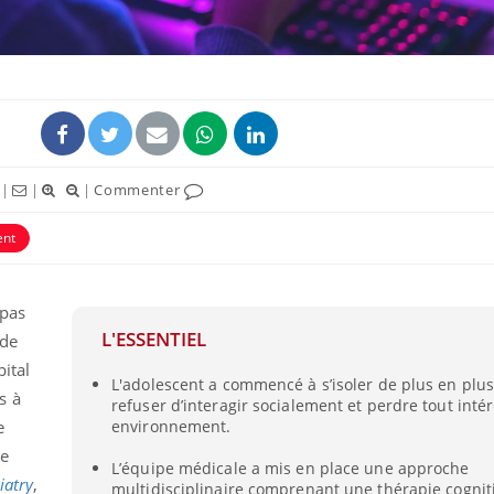
|
|
|
Commenter
ent
 pas
La sieste empêche-t-elle
Fortes c
de dormir la nuit ?
pourquo
L'ESSENTIEL
 de
noyade g
ital
L'adolescent a commencé à s’isoler de plus en plus,
s à
refuser d’interagir socialement et perdre tout inté
VIH : la fin du comprimé
Le Viagr
e
environnement.
tous les jours se profile-t-
freiner 
elle enfin ?
cancer ?
le
L’équipe médicale a mis en place une approche
iatry
,
multidisciplinaire comprenant une thérapie cognit