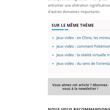
entraîner une altération significativ
d'autres domaines importants.
Eczéma Chronique des Mains :
Car
Youtube
You
SUR LE MÊME THÈME
Youtube
expliquer ma maladie
pré
Il y a des sujets qui sont faciles à aborder...
Fati
Jeux vidéo : en Chine, les mineu
d'autres non ! D'un côté, poser des
mêm
Jeux vidéo : comment Pokémon a
questions sur la maladie d'un proche c'est
care
montrer ...
...
Jeux vidéo : la réalité virtuelle 
Jeux vidéo : du sens de l'orienta
Vous aimez cet article ? Abonnez-
vous à la newsletter !
NOUS VOUS RECOMMANDON