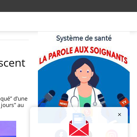
scent
iqué” d’une
jours” au
Publicité