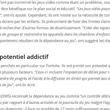
e n’ont pas incriminé les jeux vidéo comme étant un problème, sou
tre bénéfique sur le plan social et éducatif. “
Les jeux vidéo pour
s
”, ont-ils ajouté. Cependant, ils ont insisté sur la nécessité de co
es écrans par les enfants. Ils préconisent de fixer des limites clair
 à rechercher d'autres formes de divertissement. “
Créer des espac
ités de groupe et restreindre les appareils dans les chambres d'enfan
mportement résultant de la dépendance au jeu
”, ont suggéré les ch
 potentiel addictif
 penchés en particulier sur Fortnite. Ils ont pointé son potentiel a
 plusieurs facteurs. “
Ceux-ci incluent l'imposition de délais pour re
erdre de progrès et l'accès à la diffusion en direct qui permet aux 
s de jeu
”, ont-ils écrit.
é (OMS) reconnaît la dépendance au jeu comme “
un contrôle altéré
u par rapport à d'autres activités et la poursuite du jeu malgré l'ap
 un diagnostic, il faut un modèle de 12 mois suffisamment grave