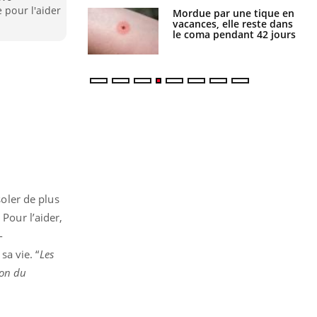
 pour l'aider
i manger moins
Mordue par une tique en
éines pourrait
vacances, elle reste dans
ent être bénéfique
le coma pendant 42 jours
oler de plus
 Pour l’aider,
-
sa vie. “
Les
ion du