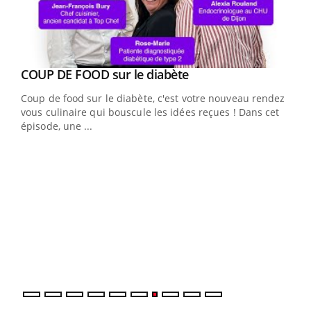
Youtube
cès
COUP DE FOOD sur le diabète
Youtube
Coup de food sur le diabète, c'est votre nouveau rendez-
 en
vous culinaire qui bouscule les idées reçues ! Dans cet
u
épisode, une ...
Qua
You
"Les
trav
DRH 