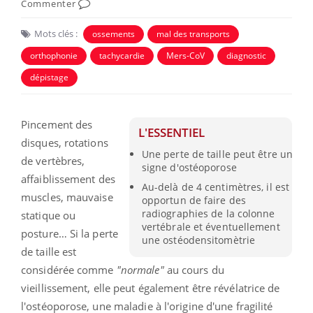
Commenter
Mots clés :
ossements
mal des transports
orthophonie
tachycardie
Mers-CoV
diagnostic
dépistage
Pincement des
L'ESSENTIEL
disques, rotations
Une perte de taille peut être un
de vertèbres,
signe d'ostéoporose
affaiblissement des
Au-delà de 4 centimètres, il est
muscles, mauvaise
opportun de faire des
radiographies de la colonne
statique ou
vertébrale et éventuellement
posture… Si la perte
une ostéodensitomètrie
de taille est
considérée comme
"normale"
au cours du
vieillissement, elle peut également être révélatrice de
l'ostéoporose, une maladie à l'origine d'une fragilité