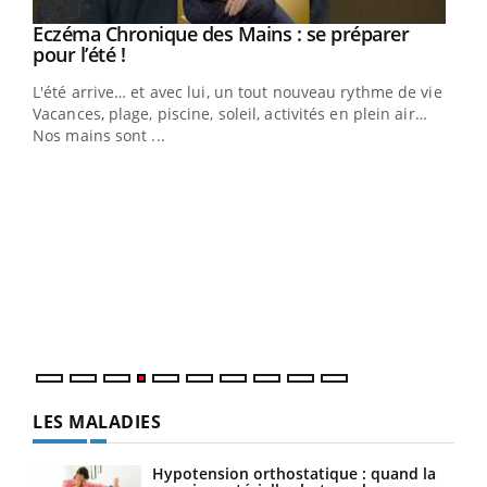
Eczéma Chronique des Mains : se préparer
Youtube
Youtube
pour l’été !
L'été arrive… et avec lui, un tout nouveau rythme de vie !
Vacances, plage, piscine, soleil, activités en plein air…
Nos mains sont ...
Dia
You
Le 
pers
ques
LES MALADIES
Hypotension orthostatique : quand la