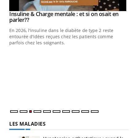
Insuline & Charge mentale : et si on osait en
Youtube
Youtube
parler??
En 2026, l'insuline dans le diabète de type 2 reste
entourée d'idées reçues chez les patients comme
parfois chez les soignants.
Eczéma Chronique des Mains : se préparer
Dia
Youtube
You
Youtube
pour l’été !
Le 
L'été arrive… et avec lui, un tout nouveau rythme de vie !
pers
Vacances, plage, piscine, soleil, activités en plein air…
ques
Nos mains sont ...
LES MALADIES