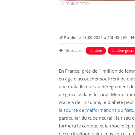
HALFPOINT/ISTOCK
Publié le 13.09.2021 à 15h45
|
|
Mots clés :
diabète
diabète gesta
En France, près de 1 million de fe
en âge d’accoucher souffrent de dia
e empêche-t-elle
Fortes chaleurs :
une maladie due au dérèglement du
 la nuit ?
pourquoi le risque de
de glucose dans le sang. Même trait
noyade grimpe-t-il ?
grâce à de l’insuline, le diabète peut
la source de malformations du fœtu
 fin du comprimé
Le Viagra pourrait-il
particulier du tube neural : le tissu q
jours se profile-t-
freiner la propagation du
n ?
cancer ?
formera le cerveau et la moelle épin
ne se développe alors pas correctem