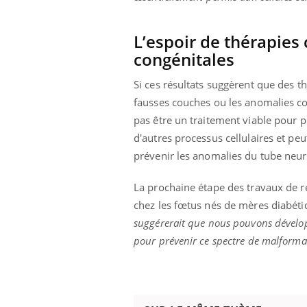
L’espoir de thérapies
congénitales
prendre pour
Insuline & Charge mentale : et si on
Ecz
Youtube
You
Youtube
osait en parler??
pré
Si ces résultats suggèrent que des t
fausses couches ou les anomalies co
llard mental ou
En 2026, l'insuline dans le diabète de type 2
L'ét
tômes de la
reste entourée d'idées reçues chez les
ryth
pas être un traitement viable pour p
les ce qui la rend
patients comme parfois chez les soignants.
sole
d'autres processus cellulaires et peu
sont
prévenir les anomalies du tube neur
La prochaine étape des travaux de re
chez les fœtus nés de mères diabé
suggérerait que nous pouvons dévelop
pour prévenir ce spectre de malforma