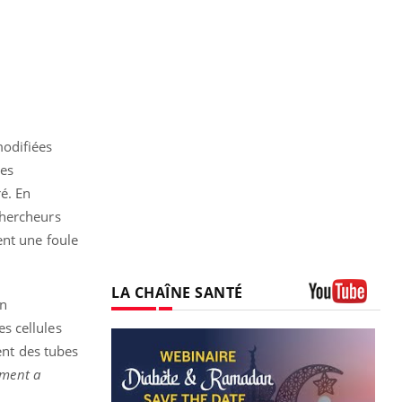
modifiées
des
é. En
chercheurs
ent une foule
LA CHAÎNE SANTÉ
un
Youtube
s cellules
ent des tubes
ment a