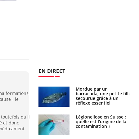
EN DIRECT
Mordue par un
Comment gérer le
 malformations
barracuda, une petite fille
sommeil des enfants en
secourue grâce à un
vacances ?
ause : le
réflexe essentiel
Légionellose en Suisse :
Bilan prévention : ce que
toutefois qu'il
quelle est l’origine de la
les kinés pourront
é et donc
contamination ?
bientôt faire
n médicament