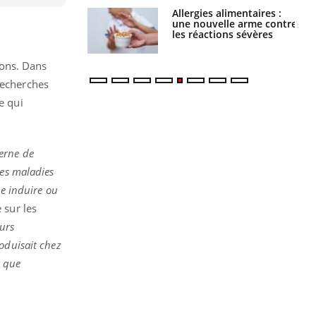
Allergies alimentaires :
TDAH : quel est ce
une nouvelle arme contre
traitement autorisé aux
les réactions sévères
États-Unis ?
ions. Dans
recherches
e qui
erne de
ses maladies
le induire ou
 sur les
urs
oduisait chez
t que