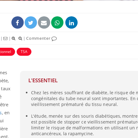
|
|
|
Commenter
tionnel
TSA
mmes
L'ESSENTIEL
bète,
Grossesse et chaleur : ce
 taux
Chez les mères souffrant de diabète, le risque de
que dit la science
é
congénitales du tube neural sont importantes. En c
 être
vieillissement prématuré du tissu neural.
s
, en
Le smartphone nuit-il à
L'étude, menée sur des souris diabétiques, montre 
ui
l'apprentissage de la
est possible de stopper ce vieillissement prématur
lecture ?
limiter le risque de malformations en utilisant u
ière
anticancéreux, la rapamycine.
ent,