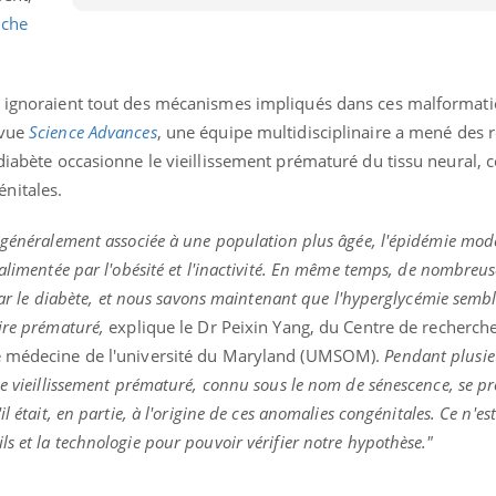
Mordue par une tique en
uche
vacances, elle reste dans
le coma pendant 42 jours
rs ignoraient tout des mécanismes impliqués dans ces malformat
evue
Science Advances
, une équipe multidisciplinaire a mené des 
 diabète occasionne le vieillissement prématuré du tissu neural, c
nitales.
e généralement associée à une population plus âgée, l'épidémie mod
 alimentée par l'obésité et l'inactivité. En même temps, de nombreu
 par le diabète, et nous savons maintenant que l'hyperglycémie semb
ire prématuré,
explique le Dr Peixin Yang, du Centre de recherche
de médecine de l'université du Maryland (UMSOM).
Pendant plusie
le vieillissement prématuré, connu sous le nom de sénescence, se pr
l était, en partie, à l'origine de ces anomalies congénitales. Ce n'es
s et la technologie pour pouvoir vérifier notre hypothèse."