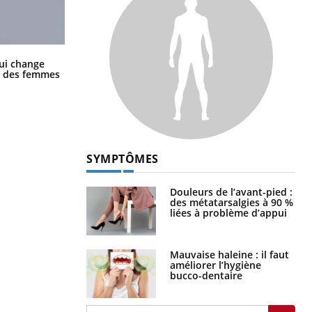
La sieste empêche-t-elle de dormir
ui change
la nuit ?
ge des femmes
SYMPTÔMES
Douleurs de l’avant-pied :
des métatarsalgies à 90 %
liées à problème d’appui
Mauvaise haleine : il faut
améliorer l’hygiène
bucco-dentaire