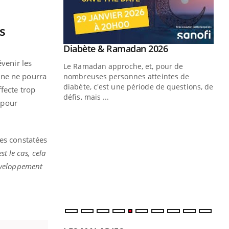
s
Youtube
Diabète & Ramadan 2026
Youtube
évenir les
Le Ramadan approche, et, pour de
ine ne pourra
nombreuses personnes atteintes de
diabète, c'est une période de questions, de
fecte trop
défis, mais ...
e pour
Un « jumeau numérique » pour
CO
Youtube
You
faciliter l’accès à la médecine
Youtube
Cou
préventive
les constatées
nou
est le cas, cela
Un établissement lié à un groupe
bou
mutualiste innove en matière de bilan de
épi
éveloppement
santé : l'utilisation d'un « jumeau
numérique » permet ...