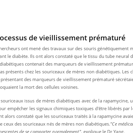
ocessus de vieillissement prématuré
 chercheurs ont mené des travaux sur des souris génétiquement 
t le diabète. Ils ont alors constaté que le tissu du tube neural 
diabétiques contenait des marqueurs de vieillissement prématur
as présents chez les souriceaux de mères non diabétiques. Les 
es présentant des marqueurs de vieillissement prématuré sécrétai
quaient la mort des cellules voisines.
s souriceaux issus de mères diabétiques avec de la rapamycine, 
 empêcher les signaux chimiques toxiques d'être libérés par le
ont alors constaté que les souriceaux traités à la rapamycine avai
 ceux des souriceaux nés de mères non diabétiques.
"Ce médica
sénescentes de se comporter normalement"
, explique le Dr Yang.