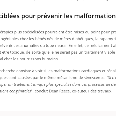
 ciblées pour prévenir les malformation
éma Chronique des Mains : se
tube
Youtube
parer pour l’été !
hérapies plus spécialisées pourraient être mises au point pour pr
ngénitales chez les bébés nés de mères diabétiques, la rapamyc
é arrive… et avec lui, un tout nouveau
me de vie ! Vacances, plage, piscine,
révenir ces anomalies du tube neural. En effet, ce médicament af
il, activités en plein air… Nos mains
t être toxique, de sorte qu'elle ne serait pas un traitement viabl
 ...
al chez les nourrissons humains.
cherche consiste à voir si les malformations cardiaques et réna
tiques sont causées par le même mécanisme de sénescence.
"Si c'
per un traitement unique plus spécialisé dans ces processus de d
tions congénitales"
, conclut Dean Reece, co-auteur des travaux.