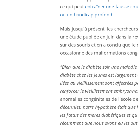
 votre ventre
Pourquoi manger moins
ce qui peut
entraîner une fausse co
l les premiers
de protéines pourrait
ou un handicap profond
.
 vos vacances ?
finalement être bénéfique
Mais jusqu’à présent, les chercheu
une étude publiée en juin dans la r
sur des souris et en a conclu que le
occasionne des malformations congé
"Bien que le diabète soit une maladi
diabète chez les jeunes est largement
liées au vieillissement sont affectées
renforcer le vieillissement embryonna
anomalies congénitales de l'école 
décennies, notre hypothèse était que 
les fœtus des mères diabétiques et qu'i
récemment que nous avons eu les outil