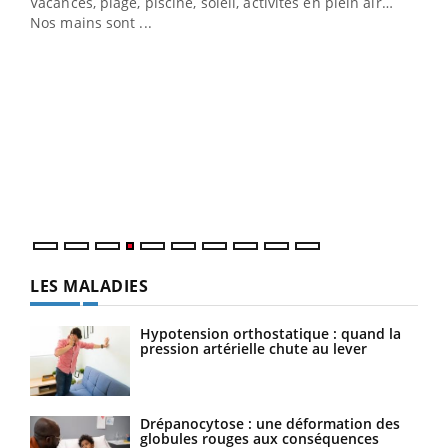
Vacances, plage, piscine, soleil, activités en plein air…
Nos mains sont ...
Dia
You
Le 
pers
ques
LES MALADIES
Hypotension orthostatique : quand la
pression artérielle chute au lever
Drépanocytose : une déformation des
globules rouges aux conséquences