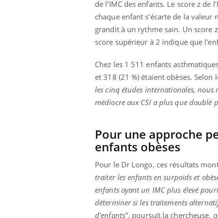
de l'IMC des enfants. Le score z de 
llard mental ou
chaque enfant s'écarte de la valeu
tômes de la
grandit à un rythme sain. Un score z
les ce qui la rend
score supérieur à 2 indique que l'en
Insuline & Charge mentale : et si on
Ecz
Youtube
You
Youtube
osait en parler??
pré
Chez les 1 511 enfants asthmatiques 
En 2026, l'insuline dans le diabète de type 2
L'ét
et 318 (21 %) étaient obèses. Selon 
reste entourée d'idées reçues chez les
ryth
les cinq études internationales, nou
patients comme parfois chez les soignants.
sole
sont
médiocre aux CSI a plus que doublé p
Pour une approche per
enfants obèses
Pour le Dr Longo, ces résultats mont
traiter les enfants en surpoids et obès
enfants ayant un IMC plus élevé pourr
déterminer si les traitements alternat
d'enfants"
, poursuit la chercheuse, 