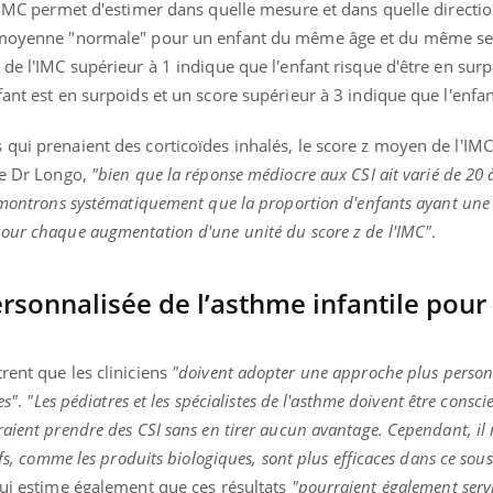
l'IMC permet d'estimer dans quelle mesure et dans quelle directio
r moyenne "normale" pour un enfant du même âge et du même se
 de l'IMC supérieur à 1 indique que l'enfant risque d'être en sur
fant est en surpoids et un score supérieur à 3 indique que l'enfan
éma Chronique des Mains : se
Diabète & Ramadan 
tube
Youtube
Youtube
parer pour l’été !
Le Ramadan approche, et,
qui prenaient des corticoïdes inhalés, le score z moyen de l'IMC
é arrive… et avec lui, un tout nouveau
nombreuses personnes at
le Dr Longo,
"bien que la réponse médiocre aux CSI ait varié de 20 
me de vie ! Vacances, plage, piscine,
diabète, c'est une périod
s montrons systématiquement que la proportion d'enfants ayant une
il, activités en plein air… Nos mains
défis, mais ...
 ...
our chaque augmentation d'une unité du score z de l'IMC"
.
sonnalisée de l’asthme infantile pour 
rent que les cliniciens
"doivent adopter une approche plus person
es"
.
"Les pédiatres et les spécialistes de l'asthme doivent être consci
aient prendre des CSI sans en tirer aucun avantage. Cependant, il 
ifs, comme les produits biologiques, sont plus efficaces dans ce sou
qui estime également que ces résultats
"pourraient également serv