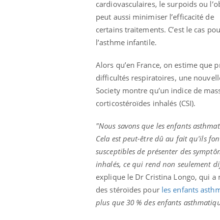
cardiovasculaires, le surpoids ou l’o
olorectal : une
Cytomégalovirus : ce qui
e simple aurait
change dans la prise en
peut aussi minimiser l’efficacité de
a donne au Pays
charge des femmes
certains traitements. C’est le cas po
enceintes
l’asthme infantile.
Alors qu’en France, on estime que pr
difficultés respiratoires, une nouve
Society montre qu’un indice de masse
corticostéroïdes inhalés (CSI).
"Nous savons que les enfants asthmat
Cela est peut-être dû au fait qu'ils f
susceptibles de présenter des symptô
inhalés, ce qui rend non seulement diff
explique le Dr Cristina Longo, qui a
des stéroïdes pour
les enfants asth
plus que 30 % des enfants asthmatiqu