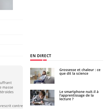
EN DIRECT
haleurs :
Grossesse et chaleur : ce
i le risque de
que dit la science
rimpe-t-il ?
uffrant
de masse
a pourrait-il
Le smartphone nuit-il à
stéroïdes
la propagation du
l'apprentissage de la
lecture ?
prescrit contre