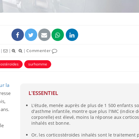
|
|
|
Commenter
costéroïdes
surhomme
ur la
La sieste empêche-t-elle
Fortes c
L'ESSENTIEL
gresse
de dormir la nuit ?
pourquo
noyade g
is,
L'étude, menée auprès de plus de 1 500 enfants so
 ans.
d'asthme infantile, montre que plus l'IMC (indice 
VIH : la fin du comprimé
Le Viagr
corporelle) est élevé, moins la réponse aux cortico
tous les jours se profile-t-
freiner 
inhalés est bonne.
le
elle enfin ?
cancer ?
Or, les corticostéroïdes inhalés sont le traitement 