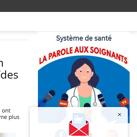
n
ïdes
e ont
hme plus
Publicité