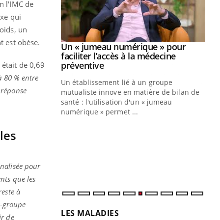
n l'IMC de
xe qui
poids, un
t est obèse.
Youtube
2026
Un « jumeau numérique » pour
Youtube
faciliter l’accès à la médecine
 pour de
Youtube
préventive
 était de 0,69
teintes de
à 80 % entre
Un établissement lié à un groupe
e de questions, de
 réponse
mutualiste innove en matière de bilan de
santé : l'utilisation d'un « jumeau
CO
You
numérique » permet ...
Cou
les
nou
bou
épi
nalisée pour
ents que les
reste à
s-groupe
LES MALADIES
ir de