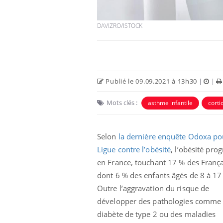
DAVIZRO/ISTOCK
Publié le 09.09.2021 à 13h30
|
|
Mots clés :
asthme infantile
corti
Selon
la dernière enquête Odoxa po
 oublier les
Chikungunya, dengue,
Ligue contre l’obésité
, l’obésité pro
n vacances ?
West Nile : que se passe-
t-il dans le sud de la
en France, touchant 17 % des França
France ?
dont 6 % des enfants âgés de 8 à 17
 connectés :
Les médicaments GLP-1
Outre l’aggravation du risque de
le travail
protègent-ils aussi les os
développer des pathologies comme 
de plus en plus
?
soirées
diabète de type 2 ou des maladies