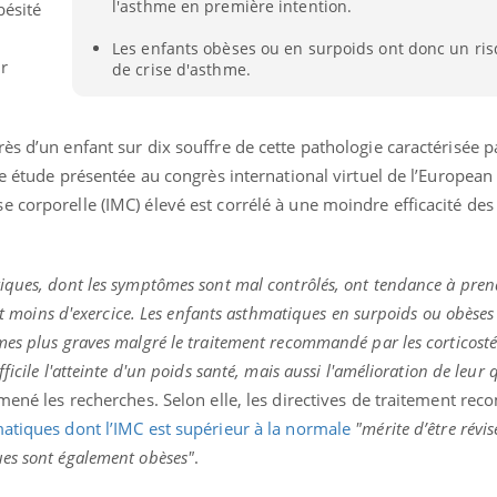
l'asthme en première intention.
bésité
Pourquoi votre ventre
Pourquo
gâche-t-il les premiers
de prot
Les enfants obèses ou en surpoids ont donc un ri
jours de vos vacances ?
finalem
ur
de crise d'asthme.
ès d’un enfant sur dix souffre de cette pathologie caractérisée p
lle étude présentée au congrès international virtuel de l’European
 corporelle (IMC) élevé est corrélé à une moindre efficacité des
iques, dont les symptômes sont mal contrôlés, ont tendance à pren
ont moins d'exercice. Les enfants asthmatiques en surpoids ou obèses
mes plus graves malgré le traitement recommandé par les corticosté
icile l'atteinte d'un poids santé, mais aussi l'amélioration de leur q
 mené les recherches. Selon elle, les directives de traitement r
matiques dont l’IMC est supérieur à la normale
"mérite d’être révis
es sont également obèses"
.