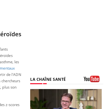
téroïdes
fants
téroïdes
'asthme, les
ementaux
rtir de l'ADN
LA CHAÎNE SANTÉ
es chercheurs
Youtube
C, plus son
des z-scores