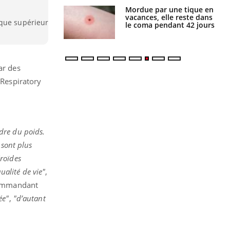
i manger moins
Mordue par une tique en
éines pourrait
vacances, elle reste dans
sque supérieur
ent être bénéfique
le coma pendant 42 jours
ar des
 Respiratory
dre du poids.
 sont plus
roïdes
ualité de vie"
,
ecommandant
ée"
,
"d’autant