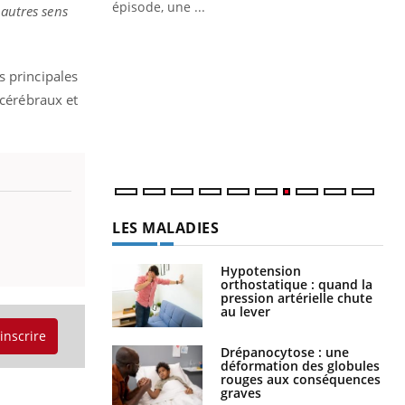
ière de bilan de
épisode, une ...
 autres sens
« jumeau
Qu
You
êtr
s principales
"Le
 cérébraux et
qua
Doc
dir
LES MALADIES
Hypotension
orthostatique : quand la
pression artérielle chute
au lever
'inscrire
Drépanocytose : une
déformation des globules
rouges aux conséquences
graves