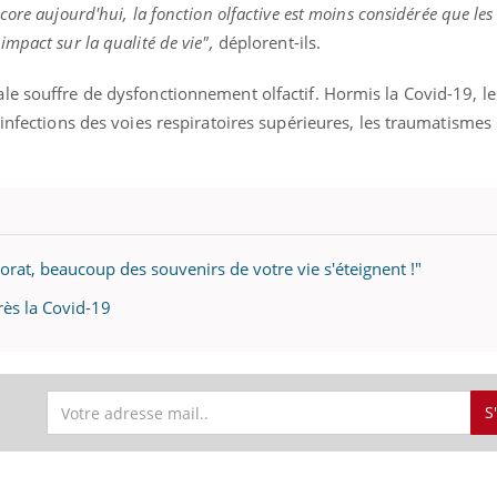
mutualiste innove en mat
s, mais ...
core aujourd'hui, la fonction olfactive est moins considérée que les
santé : l'utilisation d'un 
mpact sur la qualité de vie",
déplorent-ils.
numérique » permet ...
le souffre de dysfonctionnement olfactif. Hormis la Covid-19, le
 infections des voies respiratoires supérieures, les traumatismes
orat, beaucoup des souvenirs de votre vie s'éteignent !"
ès la Covid-19
S