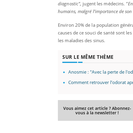
ez les soignants.
soleil, activités en plein air… Nos mains
défi
diagnostic",
jugent les médecins.
"En
sont ...
humains, malgré l’importance de son i
Environ 20% de la population généra
causes de ce souci de santé sont les
les maladies des sinus.
SUR LE MÊME THÈME
Anosmie : "Avec la perte de l'od
Comment retrouver l’odorat apr
Vous aimez cet article ? Abonnez-
vous à la newsletter !