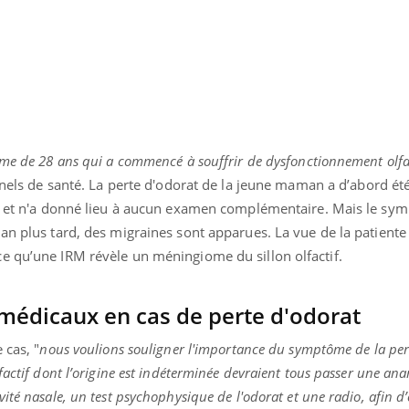
mme de 28 ans qui a commencé à souffrir de dysfonctionnement olf
nels de santé. La perte d'odorat de la jeune maman a d’abord été
e, et n'a donné lieu à aucun examen complémentaire. Mais le sy
an plus tard, des migraines sont apparues. La vue de la patiente 
e qu’une IRM révèle un méningiome du sillon olfactif.
médicaux en cas de perte d'odorat
Youtube
bète & Ramadan 2026
Un « jumeau numériq
tube
Youtube
faciliter l’accès à la 
 cas, "
nous voulions souligner l'importance du symptôme de la per
Ramadan approche, et, pour de
Youtube
préventive
factif dont l’origine est indéterminée devraient tous passer une an
breuses personnes atteintes de
Un établissement lié à u
té nasale, un test psychophysique de l'odorat et une radio, afin d’
ète, c'est une période de questions, de