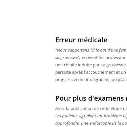
Erreur médicale
"Nous rapportons ici le cas d'une fe
sa grossesse",
écrivent les profession
une rhinite induite par sa grossess
persisté après l'accouchement et un 
progressivement dégradée, jusqu’à c
Pour plus d'examens 
ale : et si on
Eczéma Chronique des Mains : se
Dia
Youtube
You
ube
Youtube
préparer pour l’été !
Avec la publication de cette étude de
Le 
Les patients signalant un problème ol
 diabète de type 2
L'été arrive… et avec lui, un tout nouveau
nom
approfondie, une endoscopie de la cavi
ues chez les
rythme de vie ! Vacances, plage, piscine,
diab