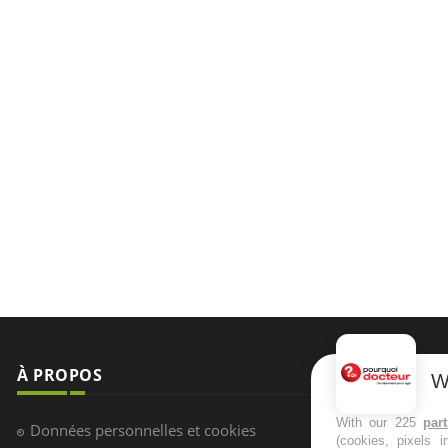
À PROPOS
NEWSLETT
W
Recevez toute
With our 225
par
Données personnelles et cookies
(cookies, pixels 
infos santé