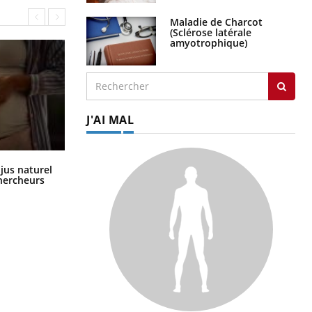
Maladie de Charcot
(Sclérose latérale
amyotrophique)
J'AI MAL
Comment oublier les écrans en
 jus naturel
vacances ?
chercheurs