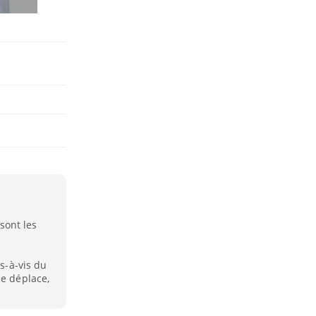
sont les
is-à-vis du
le déplace,