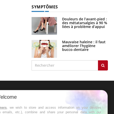
SYMPTÔMES
Douleurs de l’avant-pied :
des métatarsalgies à 90 %
liées à problème d’appui
Mauvaise haleine : il faut
améliorer l’hygiène
bucco-dentaire
ER
elcome
s les semaines les meilleures
tners
, we wish to store and access information on your devices
in emails, etc.), combine and share your personal data with our