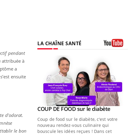
LA CHAÎNE SANTÉ
Youtube
actif pendant
 attribuée à
mptôme a
s’est ensuite
Youtube
ue » pour
COUP DE FOOD sur le diabète
Youtube
médecine
te d'odorat.
Coup de food sur le diabète, c'est votre
amnèse
nouveau rendez-vous culinaire qui
n groupe
établir le bon
bouscule les idées reçues ! Dans cet