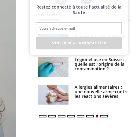
Restez connecté à toute l’actualité de la
Twitter
Facebook
Instagram
Santé
EN DIRECT
e et chaleur : ce
Mordue par un
la science
barracuda, une petite fille
secourue grâce à un
S'INSCRIRE À LA NEWSLETTER
réflexe essentiel
phone nuit-il à
Légionellose en Suisse :
tissage de la
quelle est l’origine de la
?
contamination ?
par une tique en
Allergies alimentaires :
, elle reste dans
une nouvelle arme contre
 pendant 42 jours
les réactions sévères