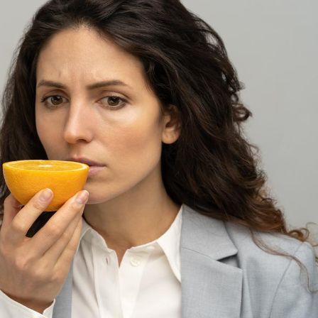
Fortes chaleurs :
Grossess
pourquoi le risque de
que dit 
noyade grimpe-t-il ?
Le Viagra pourrait-il
Le smart
freiner la propagation du
l'appren
cancer ?
lecture 
Pourquoi manger moins
Mordue 
de protéines pourrait
vacances
finalement être bénéfique
le coma