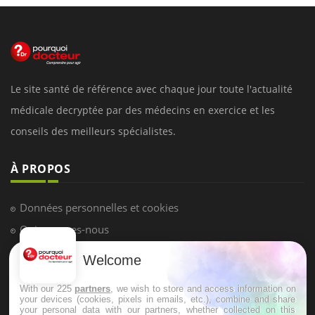
Le site santé de référence avec chaque jour toute l'actualité
médicale decryptée par des médecins en exercice et les
conseils des meilleurs spécialistes.
À PROPOS
Données personnelles et cookies
Qui sommes-nous
Conditions d'utilisation
Welcome
Plan du site
With our 225
partners
, we wish to store and access information on
Mentions Légales
your devices (cookies, pixels in emails, etc.), combine and share
your personal data with our partners, whether collected on this