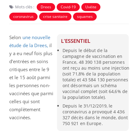
Mots clés :
Drees
Covid-19
Uvéite
coronavirus
crise sanitaire
squames
Selon
une nouvelle
L'ESSENTIEL
étude de la Drees,
il
Depuis le début de la
y a eu neuf fois plus
campagne de vaccination en
d’entrées en soins
France, 48 390 138 personnes
ont reçu au moins une injection
critiques entre le 9
(soit 71,8% de la population
et le 15 août parmi
totale) et 43 584 130 personnes
les personnes non-
ont désormais un schéma
vaccinal complet (soit 64,6% de
vaccinées que parmi
la population totale).
celles qui sont
Depuis le 31/12/2019, le
complètement
coronavirus a provoqué 4 436
vaccinées.
327 décès dans le monde, dont
750 921 en Europe.