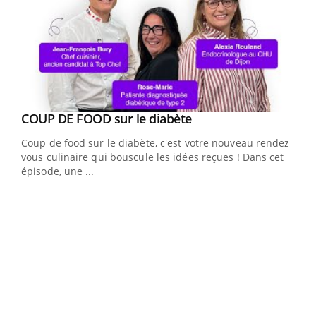
Youtube
Yout
COUP DE FOOD sur le diabète
Quand l’entreprise mise sur le bien être global
Youtube
Youtube
Coup de food sur le diabète, c'est votre nouveau rendez-
"Les rendez-vous de la santé et de la qualité de vie au
vous culinaire qui bouscule les idées reçues ! Dans cet
travail" de Pourquoi Docteur reçoivent Régis Blugeon,
épisode, une ...
DRH et directeur ...
Ecz
You
(3/3
Dans
vous
quot