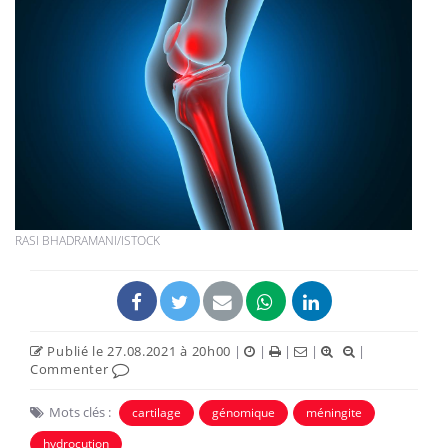
RASI BHADRAMANI/ISTOCK
Publié le 27.08.2021 à 20h00
|
|
|
|
|
Commenter
Mots clés :
cartilage
génomique
méningite
hydrocution