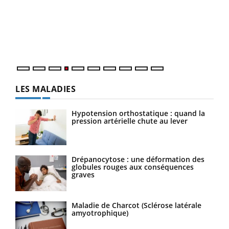
Le 
pers
ques
LES MALADIES
Hypotension orthostatique : quand la
pression artérielle chute au lever
Drépanocytose : une déformation des
globules rouges aux conséquences
graves
Maladie de Charcot (Sclérose latérale
amyotrophique)